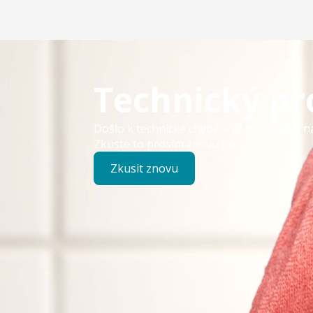
Technický p
Došlo k technické chybě – již pracujeme n
Zkuste to prosím znovu později.
Zkusit znovu