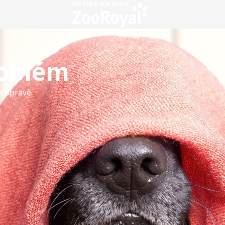
roblém
a opravě.