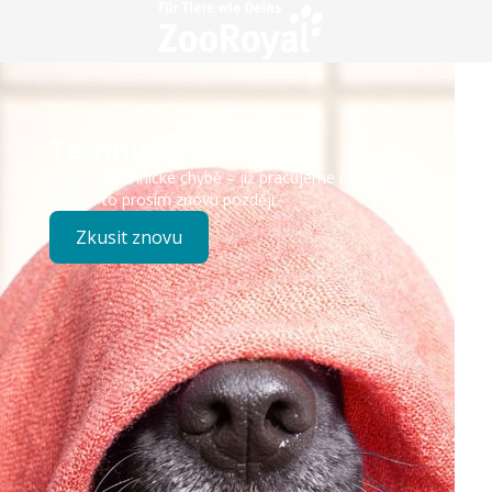
Technický problém
Došlo k technické chybě – již pracujeme na opravě.
Zkuste to prosím znovu později.
Zkusit znovu