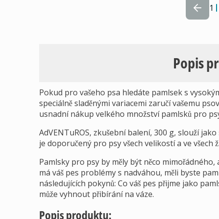
1
Popis p
Pokud pro vašeho psa hledáte pamlsek s vysokým 
speciálně sladěnými variacemi zaručí vašemu psov
usnadní nákup velkého množství pamlsků pro psy,
AdVENTuROS, zkušební balení, 300 g, slouží jako
je doporučený pro psy všech velikostí a ve všech ž
Pamlsky pro psy by měly být něco mimořádného, 
má váš pes problémy s nadváhou, měli byste paml
následujících pokynů: Co váš pes přijme jako paml
může vyhnout přibírání na váze.
Popis produktu: