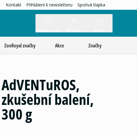
Kontakt
Přihlášení k newsletteru
Spořivá tlapka
Seznam přání
Můj účet
Košík
ZooRoyal značky
Akce
Značky
AdVENTuROS,
zkušební balení,
300 g