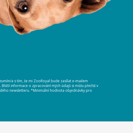
ozuměn/a s tím, že mi ZooRoyal bude zasílat e-mailem
Bližší informace o zpracování mých údajů si můžu přečíst v
každého newsletteru. *Minimální hodnota objednávky pro