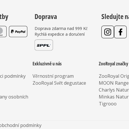
tby
Doprava
Sledujte n
Doprava zdarma nad 999 Kč
Rychlá expedice a doručení
Exkluzivně u nás
ZooRoyal značky
aci podmínky
Věrnostní program
ZooRoyal Orig
ZooRoyal Svět degustace
MOON Range
Charlys Natu
any osobních
Minkas Natur
Tigrooo
obchodní podmínky