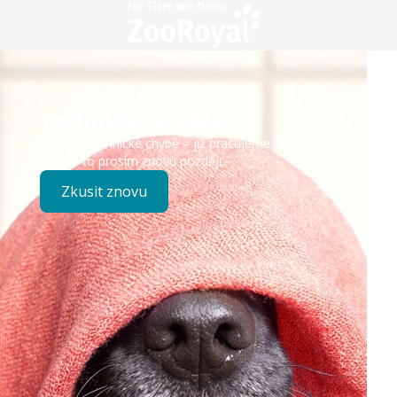
Technický problém
Došlo k technické chybě – již pracujeme na opravě.
Zkuste to prosím znovu později.
Zkusit znovu