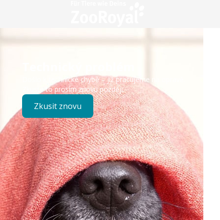
Technický problém
Došlo k technické chybě – již pracujeme na opravě.
Zkuste to prosím znovu později.
Zkusit znovu