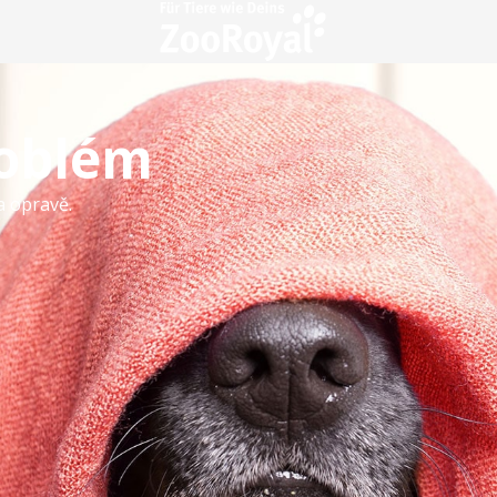
roblém
a opravě.