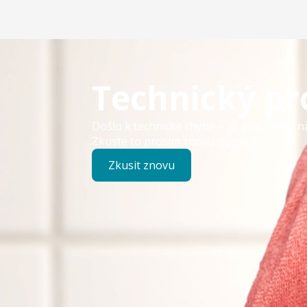
Technický p
Došlo k technické chybě – již pracujeme n
Zkuste to prosím znovu později.
Zkusit znovu