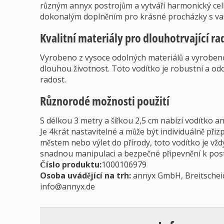
různým annyx postrojům a vytváří harmonický celk
dokonalým doplněním pro krásné procházky s va
Kvalitní materiály pro dlouhotrvající ra
Vyrobeno z vysoce odolných materiálů a vyrobeno
dlouhou životnost. Toto vodítko je robustní a odo
radost.
Různorodé možnosti použití
S délkou 3 metry a šířkou 2,5 cm nabízí vodítko a
Je 4krát nastavitelné a může být individuálně př
městem nebo výlet do přírody, toto vodítko je vžd
snadnou manipulaci a bezpečné připevnění k post
Číslo produktu:
1000106979
Osoba uvádějící na trh
:
annyx GmbH, Breitschei
info@annyx.de