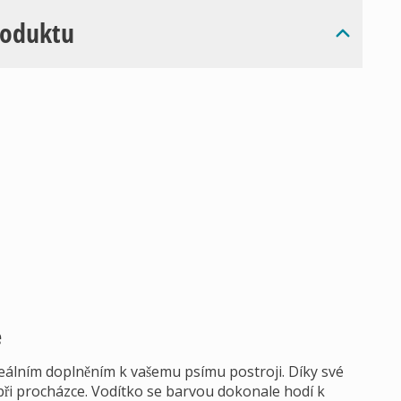
roduktu
e
ideálním doplněním k vašemu psímu postroji. Díky své
při procházce. Vodítko se barvou dokonale hodí k