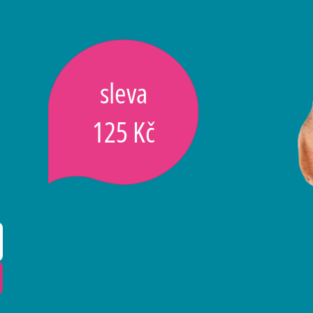
sleva
125 Kč