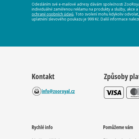
Odesláním své e-mailové adresy dávám společnosti ZooRoyal
individuálně zaměřenou reklamu na produkty a služby, akce a
ochraně osobních údajů
. Toto svolení mohu kdykoliv odvolat
uplatnění slevového poukazu je 999 Kč. Další informace nalez
Kontakt
Způsoby pla
info@zooroyal.cz
Rychlé info
Pomůžeme vám