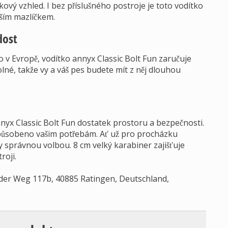
ový vzhled. I bez příslušného postroje je toto vodítko
ším mazlíčkem.
dost
 v Evropě, vodítko annyx Classic Bolt Fun zaručuje
lné, takže vy a váš pes budete mít z něj dlouhou
nnyx Classic Bolt Fun dostatek prostoru a bezpečnosti.
izpůsobeno vašim potřebám. Ať už pro procházku
y správnou volbou. 8 cm velký karabiner zajišťuje
roji.
der Weg 117b, 40885 Ratingen, Deutschland,