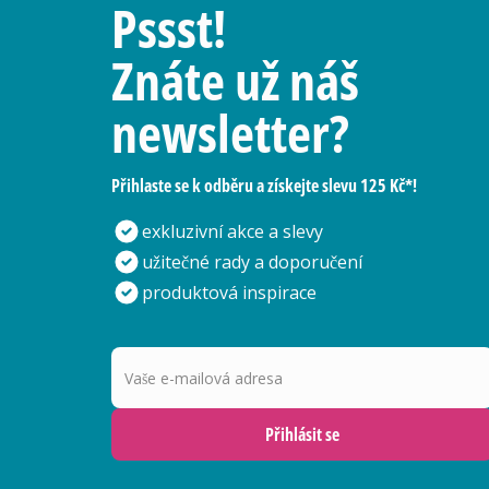
Pssst!
Znáte už náš
newsletter?
Přihlaste se k odběru a získejte slevu 125 Kč*!
exkluzivní akce a slevy
užitečné rady a doporučení
produktová inspirace
Vaše e-mailová adresa
Přihlásit se