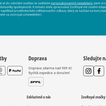
 až do odvolání souhlas se zasíláním
personalizovaných newsletterů
. Jsem sr
 dotazníky spokojenosti. K tomuto účelu zpracovává ZooRoyal mé osobní údaje. 
, například prostřednictvím odhlašovacího odkazu, který se nachází na konci 
nete na zooroyal.cz/newsletter/.
tby
Doprava
Sledujte n
Doprava zdarma nad 999 Kč
Rychlá expedice a doručení
Exkluzivně u nás
ZooRoyal značky