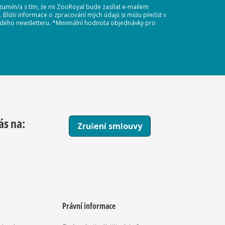
ozuměn/a s tím, že mi ZooRoyal bude zasílat e-mailem
Bližší informace o zpracování mých údajů si můžu přečíst v
každého newsletteru. *Minimální hodnota objednávky pro
ás na:
Zrušení smlouvy
Právní informace