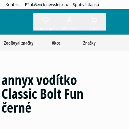
Kontakt
Přihlášení k newsletteru
Spořivá tlapka
Seznam přání
Můj účet
Košík
ZooRoyal značky
Akce
Značky
annyx vodítko
Classic Bolt Fun
černé