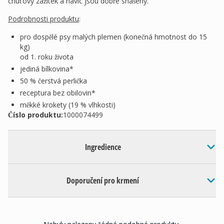
chuťový zážitek a navíc jsou dobře snášeny.
Podrobnosti produktu
:
pro dospělé psy malých plemen (konečná hmotnost do 15
kg)
od 1. roku života
jediná bílkovina*
50 % čerstvá perlička
receptura bez obilovin*
měkké krokety (19 % vlhkosti)
Číslo produktu:
1000074499
Ingredience
Doporučení pro krmení