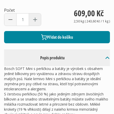
Počet
609,00 Kč
2,50 kg
(
243,60 Kč
/ 1
kg
)
Přidat do košíku
Popis produktu
Bosch SOFT Mini s perličkou a batáty je výrobek s obsahem
jediné bílkoviny pro vyváženou a zdravou stravu dospělých
malých psů. Naše krmivo Mini s perličkou a batáty je ideální
zejména pro psy citlivé na stravu, kteří trpí potravinovými
intolerancemi a alergiemi.
S čerstvou perličkou (50 %) jako jediným zdrojem živočišných
bílkovin a se snadno stravitelnými batáty můžete svého malého
miláčka rozmazlovat šetrně a přirozeně bez obilovin. Měkké
krokety (19 % vlhkosti) dělají z našeho krmiva mimořádný