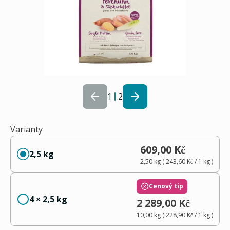
1
2
Varianty
609,00 Kč
2,5 kg
2,50 kg
(
243,60 Kč
/ 1
kg
)
Cenový tip
4 × 2,5 kg
2 289,00 Kč
10,00 kg
(
228,90 Kč
/ 1
kg
)