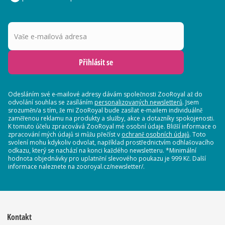
Vaše e-mailová adresa
Přihlásit se
Odesláním své e-mailové adresy dávám společnosti ZooRoyal až do
odvolání souhlas se zasíláním
personalizovaných newsletterů
. Jsem
srozuměn/a s tím, že mi ZooRoyal bude zasílat e-mailem individuálně
zaměřenou reklamu na produkty a služby, akce a dotazníky spokojenosti.
K tomuto účelu zpracovává ZooRoyal mé osobní údaje. Bližší informace o
zpracování mých údajů si můžu přečíst v
ochraně osobních údajů
. Toto
svolení mohu kdykoliv odvolat, například prostřednictvím odhlašovacího
odkazu, který se nachází na konci každého newsletteru. *Minimální
hodnota objednávky pro uplatnění slevového poukazu je 999 Kč. Další
informace naleznete na zooroyal.cz/newsletter/.
Kontakt