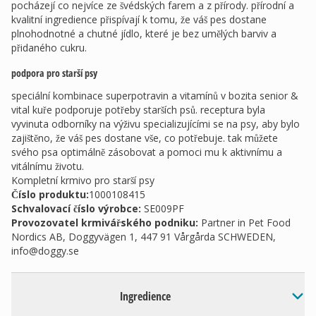
pocházejí co nejvíce ze švédských farem a z přírody. přírodní a
kvalitní ingredience přispívají k tomu, že váš pes dostane
plnohodnotné a chutné jídlo, které je bez umělých barviv a
přidaného cukru.
podpora pro starší psy
speciální kombinace superpotravin a vitamínů v bozita senior &
vital kuře podporuje potřeby starších psů. receptura byla
vyvinuta odborníky na výživu specializujícími se na psy, aby bylo
zajištěno, že váš pes dostane vše, co potřebuje. tak můžete
svého psa optimálně zásobovat a pomoci mu k aktivnímu a
vitálnímu životu.
Kompletní krmivo pro starší psy
Číslo produktu:
1000108415
Schvalovací číslo výrobce
:
SE009PF
Provozovatel krmivářského podniku
:
Partner in Pet Food
Nordics AB, Doggyvägen 1, 447 91 Vårgårda SCHWEDEN,
info@doggy.se
Ingredience