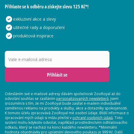
Přihlaste se k odběru a získejte slevu 125 Kč*!
exkluzivní akce a slevy
užitečné rady a doporučení
produktová inspirace
Vaše e-mailová adresa
Přihlásit se
Odesláním své e-mailové adresy dávám společnosti ZooRoyal až do
odvolání souhlas se zasíláním
personalizovaných newsletterů
. Jsem
srozuměn/a s tím, že mi ZooRoyal bude zasílat e-mailem individuálně
zaměřenou reklamu na produkty a služby, akce a dotazníky spokojenosti.
K tomuto účelu zpracovává ZooRoyal mé osobní údaje. Bližší informace o
zpracování mých údajů si můžu přečíst v
ochraně osobních údajů
. Toto
svolení mohu kdykoliv odvolat, například prostřednictvím odhlašovacího
odkazu, který se nachází na konci každého newsletteru. *Minimální
hodnota objednávky pro uplatnění slevového poukazu je 999 Kč. Další