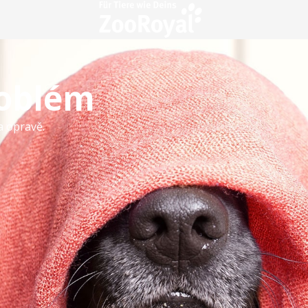
roblém
a opravě.