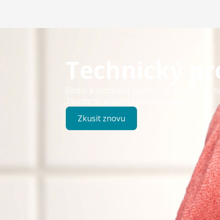
Technický p
Došlo k technické chybě – již pracujeme n
Zkuste to prosím znovu později.
Zkusit znovu