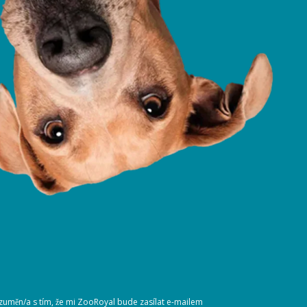
ozuměn/a s tím, že mi ZooRoyal bude zasílat e-mailem