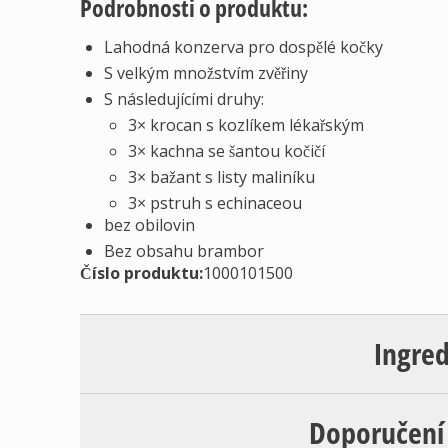
Podrobnosti o produktu:
Lahodná konzerva pro dospělé kočky
S velkým množstvím zvěřiny
S následujícími druhy:
3× krocan s kozlíkem lékařským
3× kachna se šantou kočičí
3× bažant s listy maliníku
3× pstruh s echinaceou
bez obilovin
Bez obsahu brambor
Číslo produktu:
1000101500
Ingre
Doporučení