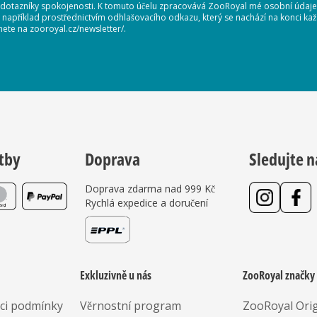
 dotazníky spokojenosti. K tomuto účelu zpracovává ZooRoyal mé osobní údaje. 
, například prostřednictvím odhlašovacího odkazu, který se nachází na konci 
nete na zooroyal.cz/newsletter/.
tby
Doprava
Sledujte n
Doprava zdarma nad 999 Kč
Rychlá expedice a doručení
Exkluzivně u nás
ZooRoyal značky
aci podmínky
Věrnostní program
ZooRoyal Orig