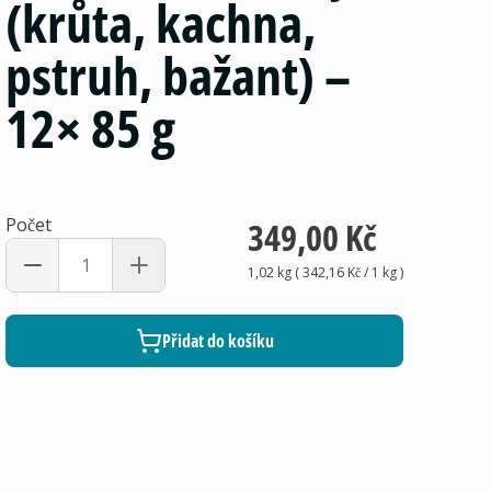
(krůta, kachna,
pstruh, bažant) –
12× 85 g
Počet
349,00 Kč
1,02 kg
(
342,16 Kč
/ 1
kg
)
Přidat do košíku