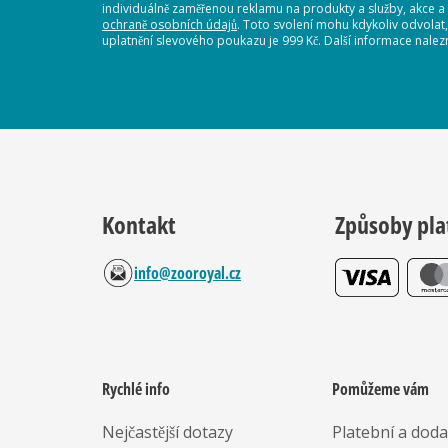
individuálně zaměřenou reklamu na produkty a služby, akce a
ochraně osobních údajů
. Toto svolení mohu kdykoliv odvolat
uplatnění slevového poukazu je 999 Kč. Další informace nalez
Kontakt
Způsoby pla
info@zooroyal.cz
Rychlé info
Pomůžeme vám
Nejčastější dotazy
Platební a dod