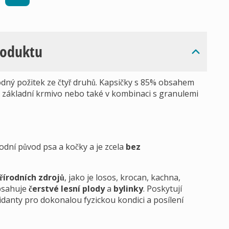
roduktu
dný požitek ze čtyř druhů. Kapsičky s 85% obsahem
 základní krmivo nebo také v kombinaci s granulemi
odní původ psa a kočky a je zcela
bez
řírodních zdrojů
, jako je losos, krocan, kachna,
obsahuje
čerstvé lesní plody
a
bylinky
. Poskytují
oxidanty pro dokonalou fyzickou kondici a posílení