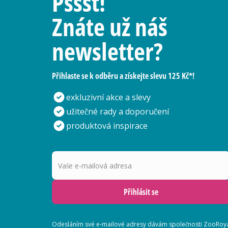
Pssst!
Znáte už náš
newsletter?
Přihlaste se k odběru a získejte slevu 125 Kč*!
exkluzivní akce a slevy
užitečné rady a doporučení
produktová inspirace
Vaše e-mailová adresa
Přihlásit se
Odesláním své e-mailové adresy dávám společnosti ZooRoyal