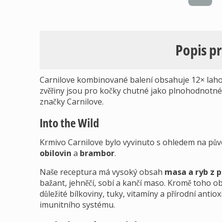
Popis p
Carnilove kombinované balení obsahuje 12× laho
zvěřiny jsou pro kočky chutné jako plnohodnotné
značky Carnilove.
Into the Wild
Krmivo Carnilove bylo vyvinuto s ohledem na pův
obilovin
a
brambor
.
Naše receptura má vysoký obsah
masa a ryb z p
bažant, jehněčí, sobí a kančí maso. Kromě toho 
důležité bílkoviny, tuky, vitamíny a přírodní anti
imunitního systému.