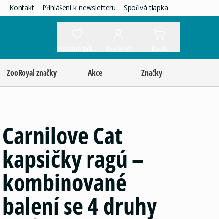
Kontakt
Přihlášení k newsletteru
Spořivá tlapka
Seznam přání
Můj účet
Košík
ZooRoyal značky
Akce
Značky
Carnilove Cat
kapsičky ragú –
kombinované
balení se 4 druhy