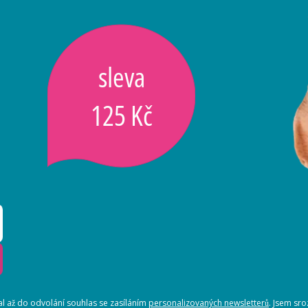
sleva
125 Kč
 až do odvolání souhlas se zasíláním
personalizovaných newsletterů
. Jsem sr