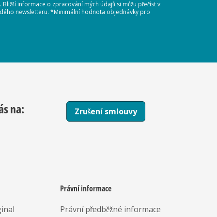
Bližší informace o zpracování mých údajů si můžu přečíst v
každého newsletteru. *Minimální hodnota objednávky pro
ás na:
Zrušení smlouvy
Právní informace
inal
Právní předběžné informace