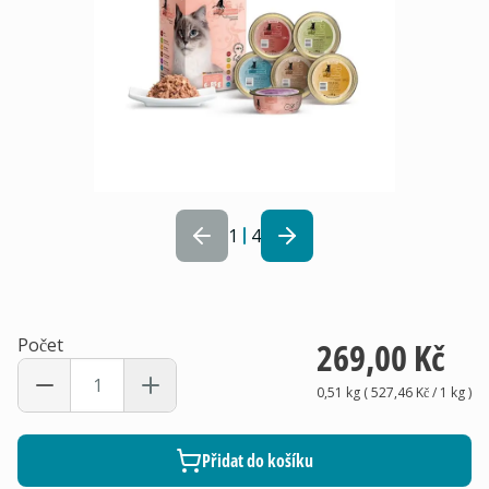
1
4
Počet
269,00 Kč
0,51 kg
(
527,46 Kč
/ 1
kg
)
Přidat do košíku