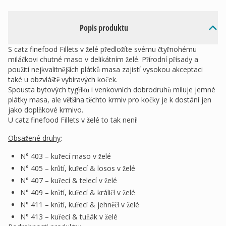
Popis produktu
S catz finefood Fillets v želé předložíte svému čtyřnohému
miláčkovi chutné maso v delikátním želé. Přírodní přísady a
použití nejkvalitnějších plátků masa zajistí vysokou akceptaci
také u obzvláště vybíravých koček.
Spousta bytových tygříků i venkovních dobrodruhů miluje jemné
plátky masa, ale většina těchto krmiv pro kočky je k dostání jen
jako doplňkové krmivo.
U catz finefood Fillets v želé to tak není!
Obsažené druhy
:
N° 403 – kuřecí maso v želé
N° 405 – krůtí, kuřecí & losos v želé
N° 407 – kuřecí & telecí v želé
N° 409 – krůtí, kuřecí & králičí v želé
N° 411 – krůtí, kuřecí & jehněčí v želé
N° 413 – kuřecí & tuňák v želé