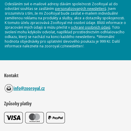
Odesláním své e-mailové adresy dávám společnosti ZooRoyal až do
odvolání souhlas se zasíláním
personalizovaných newsletterů
. Jsem
srozuměn/a s tím, že mi ZooRoyal bude zasílat e-mailem individuálně
zaměřenou reklamu na produkty a služby, akce a dotazníky spokojenosti.
K tomuto účelu zpracovává ZooRoyal mé osobní údaje. Bližší informace o
zpracování mých údajů si můžu přečíst v
ochraně osobních údajů
. Toto
svolení mohu kdykoliv odvolat, například prostřednictvím odhlašovacího
odkazu, který se nachází na konci každého newsletteru. *Minimální
hodnota objednávky pro uplatnění slevového poukazu je 999 Kč. Další
informace naleznete na zooroyal.cz/newsletter/.
Kontakt
info@zooroyal.cz
Způsoby platby