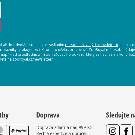
 až do odvolání souhlas se zasíláním
personalizovaných newsletterů
. Jsem sr
 dotazníky spokojenosti. K tomuto účelu zpracovává ZooRoyal mé osobní údaje. 
, například prostřednictvím odhlašovacího odkazu, který se nachází na konci 
nete na zooroyal.cz/newsletter/.
tby
Doprava
Sledujte n
Doprava zdarma nad 999 Kč
Rychlá expedice a doručení