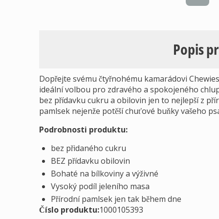
Popis p
Dopřejte svému čtyřnohému kamarádovi Chewies j
ideální volbou pro zdravého a spokojeného chlup
bez přídavku cukru a obilovin jen to nejlepší z p
pamlsek nejenže potěší chuťové buňky vašeho psa,
Podrobnosti produktu:
bez přidaného cukru
BEZ přídavku obilovin
Bohaté na bílkoviny a výživné
Vysoký podíl jeleního masa
Přírodní pamlsek jen tak během dne
Číslo produktu:
1000105393