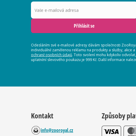
Vaše e-mailová adresa
Přihlásit se
Odesláním své e-mailové adresy dávám společnosti ZooRoyal
individuálně zaměřenou reklamu na produkty a služby, akce a
ochraně osobních údajů
. Toto svolení mohu kdykoliv odvolat
uplatnění slevového poukazu je 999 Kč. Další informace nalez
Kontakt
Způsoby pla
info@zooroyal.cz