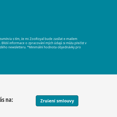
ozuměn/a s tím, že mi ZooRoyal bude zasílat e-mailem
Bližší informace o zpracování mých údajů si můžu přečíst v
každého newsletteru. *Minimální hodnota objednávky pro
ás na:
Zrušení smlouvy