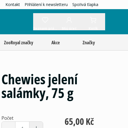
Kontakt
Přihlášení k newsletteru
Spořivá tlapka
Seznam přání
Můj účet
Košík
ZooRoyal značky
Akce
Značky
Chewies jelení
salámky, 75 g
Počet
65,00 Kč