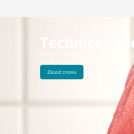
Technický p
Došlo k technické chybě – již pracujeme n
Zkuste to prosím znovu později.
Zkusit znovu