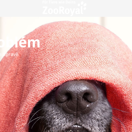
roblém
a opravě.