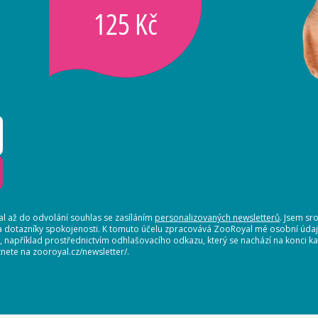
125 Kč
 až do odvolání souhlas se zasíláním
personalizovaných newsletterů
. Jsem sr
a dotazníky spokojenosti. K tomuto účelu zpracovává ZooRoyal mé osobní údaje.
t, například prostřednictvím odhlašovacího odkazu, který se nachází na konci
nete na zooroyal.cz/newsletter/.