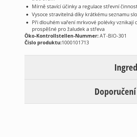
Mírně stavící účinky a regulace střevní činno
Vysoce stravitelná díky krátkému seznamu slož
Při dlouhém vaření mrkvové polévky vznikají o
prospěšné pro žaludek a střeva
Öko-Kontrollstellen-Nummer:
AT-BIO-301
Číslo produktu:
1000101713
Ingre
Doporučení