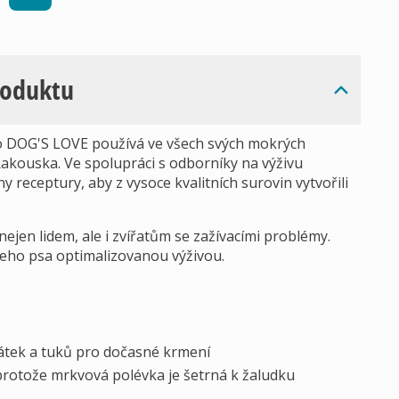
roduktu
roto DOG'S LOVE používá ve všech svých mokrých
Rakouska. Ve spolupráci s odborníky na výživu
ny receptury, aby z vysoce kvalitních surovin vytvořili
jen lidem, ale i zvířatům se zažívacími problémy.
eho psa optimalizovanou výživou.
átek a tuků pro dočasné krmení
, protože mrkvová polévka je šetrná k žaludku