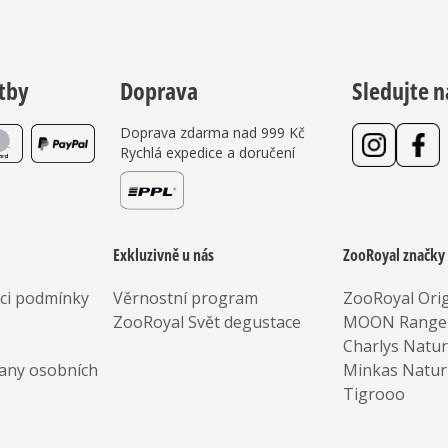
tby
Doprava
Sledujte n
Doprava zdarma nad 999 Kč
Rychlá expedice a doručení
Exkluzivně u nás
ZooRoyal značky
aci podmínky
Věrnostní program
ZooRoyal Orig
ZooRoyal Svět degustace
MOON Range
Charlys Natu
any osobních
Minkas Natur
Tigrooo