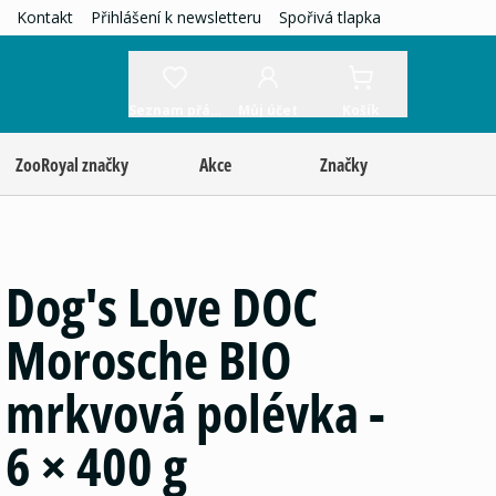
Kontakt
Přihlášení k newsletteru
Spořivá tlapka
Seznam přání
Můj účet
Košík
ZooRoyal značky
Akce
Značky
Dog's Love DOC
Morosche BIO
mrkvová polévka -
6 × 400 g