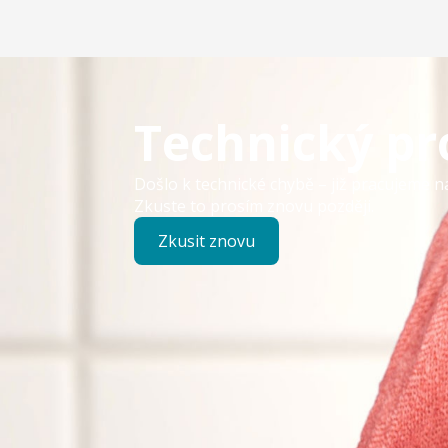
Technický p
Došlo k technické chybě – již pracujeme n
Zkuste to prosím znovu později.
Zkusit znovu