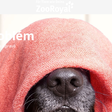
roblém
a opravě.