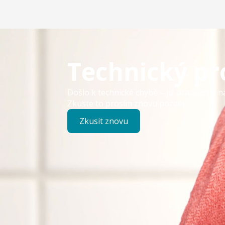
Technický p
Došlo k technické chybě – již pracujeme n
Zkuste to prosím znovu později.
Zkusit znovu