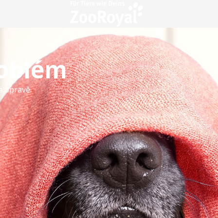
roblém
a opravě.