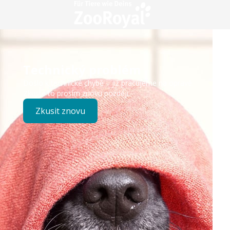
Technický problém
Došlo k technické chybě – již pracujeme na opravě.
Zkuste to prosím znovu později.
Zkusit znovu