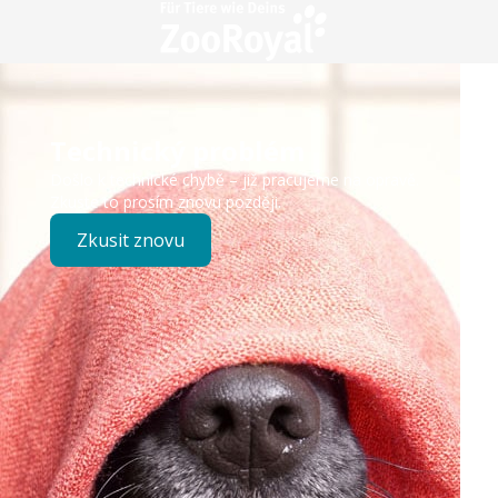
Technický problém
Došlo k technické chybě – již pracujeme na opravě.
Zkuste to prosím znovu později.
Zkusit znovu