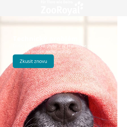
Technický problém
Došlo k technické chybě – již pracujeme na opravě.
Zkuste to prosím znovu později.
Zkusit znovu