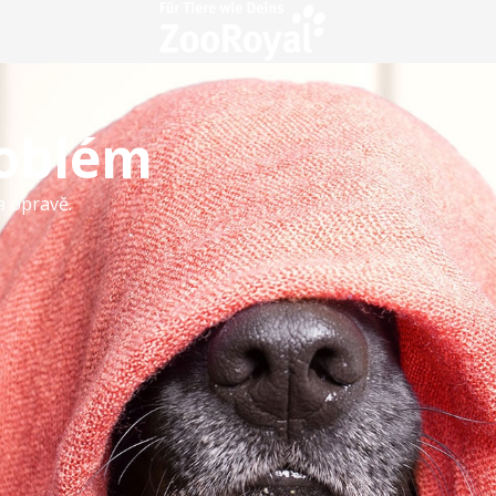
roblém
a opravě.