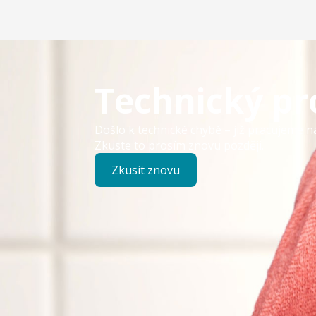
Technický p
Došlo k technické chybě – již pracujeme n
Zkuste to prosím znovu později.
Zkusit znovu