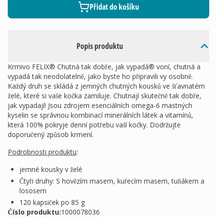
Přidat do košíku
Popis produktu
Krmivo FELIX® Chutná tak dobře, jak vypadá® voní, chutná a
vypadá tak neodolatelně, jako byste ho připravili vy osobně.
Každý druh se skládá z jemných chutných kousků ve šťavnatém
želé, které si vaše kočka zamiluje. Chutnají skutečně tak dobře,
jak vypadají! Jsou zdrojem esenciálních omega-6 mastných
kyselin se správnou kombinací minerálních látek a vitamínů,
která 100% pokryje denní potřebu vaší kočky. Dodržujte
doporučený způsob krmení.
Podrobnosti produktu
:
jemné kousky v želé
Čtyři druhy: S hovězím masem, kuřecím masem, tuňákem a
lososem
120 kapsiček po 85 g
Číslo produktu:
1000078036