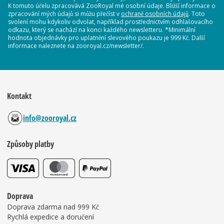
K tomuto účelu zpracovává ZooRoyal mé osobní údaje. Bližší informace o
zpracování mých údajů si můžu přečíst v
ochraně osobních údajů
. Toto
svolení mohu kdykoliv odvolat, například prostřednictvím odhlašovacího
odkazu, který se nachází na konci každého newsletteru. *Minimální
hodnota objednávky pro uplatnění slevového poukazu je 999 Kč. Další
informace naleznete na zooroyal.cz/newsletter/.
Kontakt
info@zooroyal.cz
Způsoby platby
Doprava
Doprava zdarma nad 999 Kč
Rychlá expedice a doručení