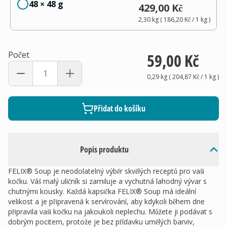
48 × 48 g
429,00 Kč
2,30 kg
(
186,20 Kč
/ 1
kg
)
Počet
59,00 Kč
0,29 kg
(
204,87 Kč
/ 1
kg
)
Přidat do košíku
Popis produktu
FELIX® Soup je neodolatelný výběr skvělých receptů pro vaši
kočku. Váš malý uličník si zamiluje a vychutná lahodný vývar s
chutnými kousky. Každá kapsička FELIX® Soup má ideální
velikost a je připravená k servírování, aby kdykoli během dne
připravila vaši kočku na jakoukoli neplechu. Můžete ji podávat s
dobrým pocitem, protože je bez přídavku umělých barviv,