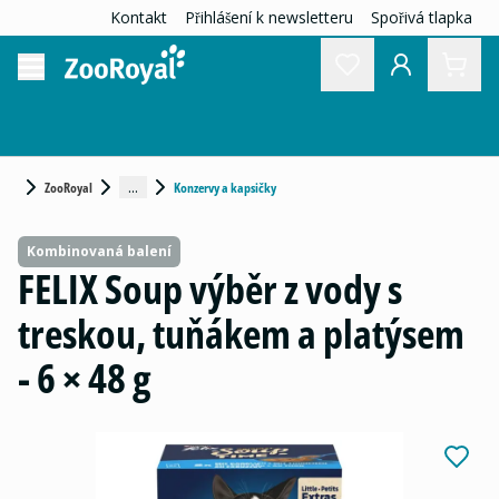
Kontakt
Přihlášení k newsletteru
Spořivá tlapka
...
ZooRoyal
Konzervy a kapsičky
Kombinovaná balení
FELIX Soup výběr z vody s
treskou, tuňákem a platýsem
- 6 × 48 g