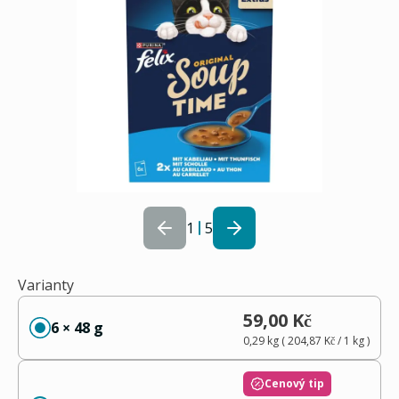
1
5
Varianty
59,00 Kč
6 × 48 g
0,29 kg
(
204,87 Kč
/ 1
kg
)
Cenový tip