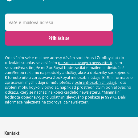
Vaše e-mailová adresa
Přihlásit se
Odesláním své e-mailové adresy dávám společnosti ZooRoyal až do
odvolání souhlas se zasíláním
personalizovaných newsletterů
. Jsem
srozuměn/a s tím, že mi ZooRoyal bude zasílat e-mailem individuálně
zaměřenou reklamu na produkty a služby, akce a dotazníky spokojenosti.
K tomuto účelu zpracovává ZooRoyal mé osobní údaje. Bližší informace o
zpracování mých údajů si můžu přečíst v
ochraně osobních údajů
. Toto
svolení mohu kdykoliv odvolat, například prostřednictvím odhlašovacího
odkazu, který se nachází na konci každého newsletteru. *Minimální
hodnota objednávky pro uplatnění slevového poukazu je 999 Kč. Další
informace naleznete na zooroyal.cz/newsletter/.
Kontakt