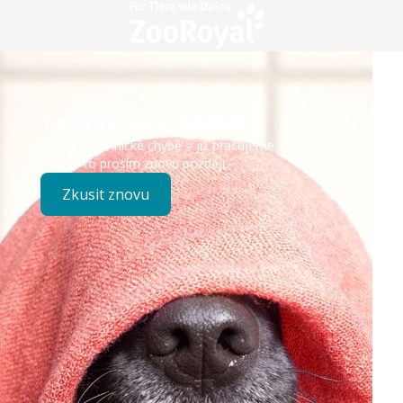
Technický problém
Došlo k technické chybě – již pracujeme na opravě.
Zkuste to prosím znovu později.
Zkusit znovu