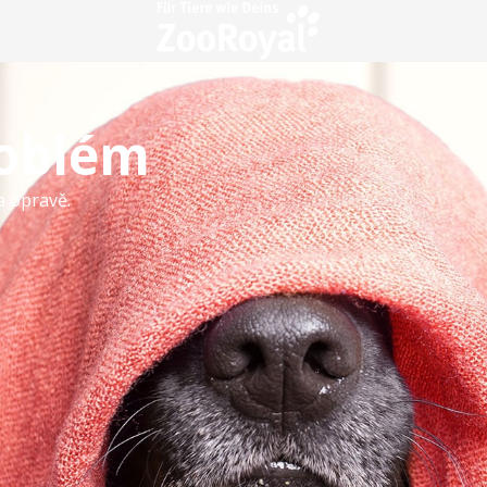
roblém
a opravě.