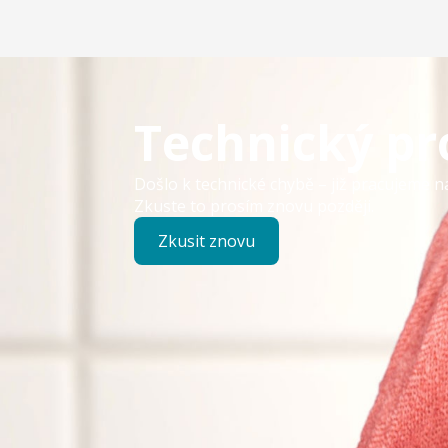
Technický p
Došlo k technické chybě – již pracujeme n
Zkuste to prosím znovu později.
Zkusit znovu