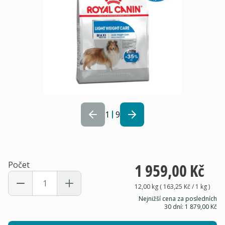
1
9
Počet
1 959,00 Kč
12,00 kg
(
163,25 Kč
/ 1
kg
)
Nejnižší cena za posledních
30 dní:
1 879,00 Kč