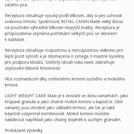
vašeho psa.
Receptura obsahuje vysoký podíl bílkovin, aby si pes uchoval
svalovou hmotu. Společnost ROYAL CANIN klade velký důraz
na používání výhradně bílkovin nejvyšší kvality. Receptura je
přizpůsobena zejména potřebám velkých psů se sklonem
k nadváze.
Receptura obsahuje rozpustnou a nerozpustnou vlákninu pro
lepší pocit sytosti a je obohacena o omega 3 mastné kyseliny
pro podporu kloubů. Snížený obsah tuku navíc zabraňuje
zvyšování tělesné hmotnosti.
Více rozmanitosti díky smíšenému krmení suchého a mokrého
krmiva
LIGHT WEIGHT CARE Maxi je k dostání ve dvou variantách: jako
křupavé granule a jako chutné mokré krmivo v kapsičce. Obě
varianty jsou vhodné jako základní krmivo, ale lze je také
báječně vzájemně kombinovat. Mokré krmivo můžete
nabídnout například jako chutný doplněk k suchým granulím.
Prokázané výsledky