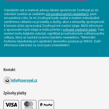
Odesláním své e-mailové adresy dávám společnosti ZooRoyal až do
odvolání souhlas se zasíláním
personalizovaných newsletterů
. Jsem
srozuměn/a s tím, že mi ZooRoyal bude zasílat e-mailem individuálně
zaměřenou reklamu na produkty a služby, akce a dotazníky spokojenosti.
K tomuto účelu zpracovává ZooRoyal mé osobní údaje. Bližší informace
o zpracování mých údajů si můžu přečíst v
ochraně osobních údajů
. Toto
svolení mohu kdykoliv odvolat, například prostřednictvím odhlašovacího
odkazu, který se nachází na konci každého newsletteru. *Minimální
hodnota objednávky pro uplatnění slevového poukazu je 999 Kč. Další
informace naleznete na zooroyal.cz/newsletter/.
Kontakt
info@zooroyal.cz
Způsoby platby