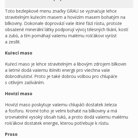
Toto bezlepkové menu značky GRAU se vyznačuje lehce
stravitelným kuřecím masem a hovězím masem bohatým na
bílkoviny. Dokonale doprovází vaše štěně fází růstu, protože
obsažené minerální látky podporují vývoj tělesných tkání, kostí
a zubů, a tím pomáhají vašemu malému rošťákovi vyrůst
a zesílit.
Kuřecí maso
Kuřecí maso je lehce stravitelným a libovým zdrojem bílkovin
a šetrně dodá vašemu štěněti energii pro všechna vaše
dobrodružství. Proto je také dobrou volbou pro chlupáče
s citlivým zažíváním.
Hovězí maso
Hovězí maso poskytuje vašemu chlupáči dostatek železa
a fosforu. Kromě toho je velmi bohaté na bílkoviny a má
srovnatelně vysoký obsah tuků, a proto dodá vašemu malému
rošťákovi dostatek energie, kterou potřebuje k růstu.
Proso