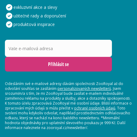
exkluzivní akce a slevy
užitečné rady a doporučení
produktová inspirace
Vaše e-mailová adresa
Přihlásit se
Odesláním své e-mailové adresy dávám společnosti ZooRoyal až do
odvolání souhlas se zasíláním
personalizovaných newsletterů
. Jsem
srozuměn/a s tím, že mi ZooRoyal bude zasílat e-mailem individuálně
zaměřenou reklamu na produkty a služby, akce a dotazníky spokojenosti.
K tomuto účelu zpracovává ZooRoyal mé osobní údaje. Bližší informace o
zpracování mých údajů si můžu přečíst v
ochraně osobních údajů
. Toto
svolení mohu kdykoliv odvolat, například prostřednictvím odhlašovacího
odkazu, který se nachází na konci každého newsletteru. *Minimální
hodnota objednávky pro uplatnění slevového poukazu je 999 Kč. Další
informace naleznete na zooroyal.cz/newsletter/.