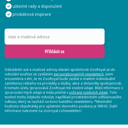
užitečné rady a doporučení
produktová inspirace
Vaše e-mailová adresa
Přihlásit se
Odesláním své e-mailové adresy dávám společnosti ZooRoyal až do
odvolání souhlas se zasíláním
personalizovaných newsletterů
. Jsem
srozuměn/a s tím, že mi ZooRoyal bude zasílat e-mailem individuálně
zaměřenou reklamu na produkty a služby, akce a dotazníky spokojenosti.
K tomuto účelu zpracovává ZooRoyal mé osobní údaje. Bližší informace o
zpracování mých údajů si můžu přečíst v
ochraně osobních údajů
. Toto
svolení mohu kdykoliv odvolat, například prostřednictvím odhlašovacího
odkazu, který se nachází na konci každého newsletteru. *Minimální
hodnota objednávky pro uplatnění slevového poukazu je 999 Kč. Další
informace naleznete na zooroyal.cz/newsletter/.