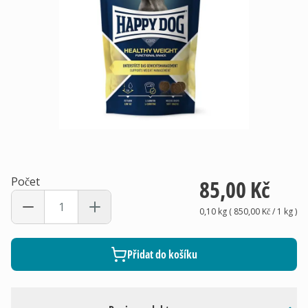
Počet
85,00 Kč
0,10 kg
(
850,00 Kč
/ 1
kg
)
Přidat do košíku