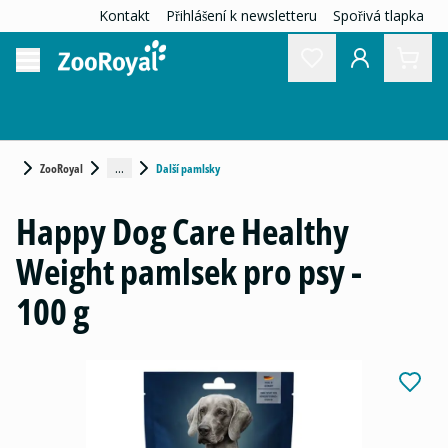
Kontakt
Přihlášení k newsletteru
Spořivá tlapka
...
ZooRoyal
Další pamlsky
Happy Dog Care Healthy
Weight pamlsek pro psy -
100 g