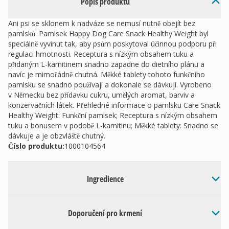
Popis produktu
Ani psi se sklonem k nadváze se nemusí nutně obejít bez
pamlsků. Pamlsek Happy Dog Care Snack Healthy Weight byl
speciálně vyvinut tak, aby psům poskytoval účinnou podporu při
regulaci hmotnosti. Receptura s nízkým obsahem tuku a
přidaným L-karnitinem snadno zapadne do dietního plánu a
navíc je mimořádně chutná. Měkké tablety tohoto funkčního
pamlsku se snadno používají a dokonale se dávkují. Vyrobeno
v Německu bez přídavku cukru, umělých aromat, barviv a
konzervačních látek. Přehledné informace o pamlsku Care Snack
Healthy Weight: Funkční pamlsek; Receptura s nízkým obsahem
tuku a bonusem v podobě L-karnitinu; Měkké tablety: Snadno se
dávkuje a je obzvláště chutný.
Číslo produktu:
1000104564
Ingredience
Doporučení pro krmení