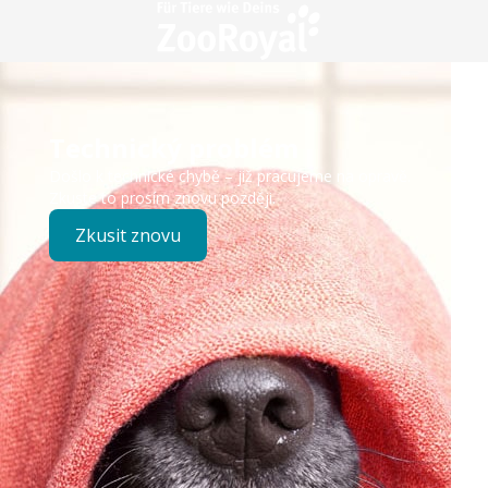
Technický problém
Došlo k technické chybě – již pracujeme na opravě.
Zkuste to prosím znovu později.
Zkusit znovu