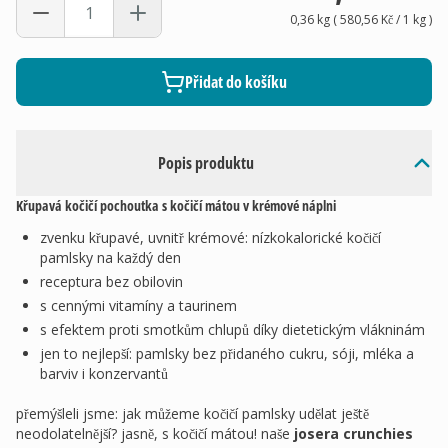
0,36 kg
(
580,56 Kč
/ 1
kg
)
Přidat do košíku
Popis produktu
Křupavá kočičí pochoutka s kočičí mátou v krémové náplni
zvenku křupavé, uvnitř krémové: nízkokalorické kočičí
pamlsky na každý den
receptura bez obilovin
s cennými vitamíny a taurinem
s efektem proti smotkům chlupů díky dietetickým vlákninám
jen to nejlepší: pamlsky bez přidaného cukru, sóji, mléka a
barviv i konzervantů
přemýšleli jsme: jak můžeme kočičí pamlsky udělat ještě
neodolatelnější? jasně, s kočičí mátou! naše
josera crunchies