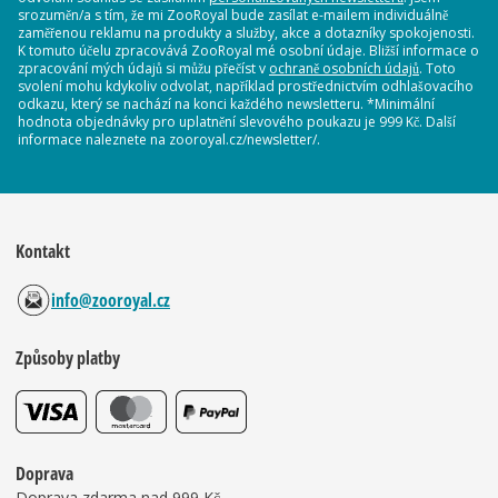
srozuměn/a s tím, že mi ZooRoyal bude zasílat e-mailem individuálně
zaměřenou reklamu na produkty a služby, akce a dotazníky spokojenosti.
K tomuto účelu zpracovává ZooRoyal mé osobní údaje. Bližší informace o
zpracování mých údajů si můžu přečíst v
ochraně osobních údajů
. Toto
svolení mohu kdykoliv odvolat, například prostřednictvím odhlašovacího
odkazu, který se nachází na konci každého newsletteru. *Minimální
hodnota objednávky pro uplatnění slevového poukazu je 999 Kč. Další
informace naleznete na zooroyal.cz/newsletter/.
Kontakt
info@zooroyal.cz
Způsoby platby
Doprava
Doprava zdarma nad 999 Kč