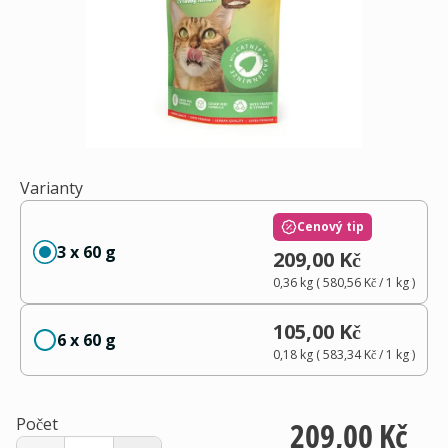
Varianty
Cenový tip
3 x 60 g
209,00 Kč
0,36 kg
(
580,56 Kč
/ 1
kg
)
105,00 Kč
6 x 60 g
0,18 kg
(
583,34 Kč
/ 1
kg
)
Počet
209,00 Kč