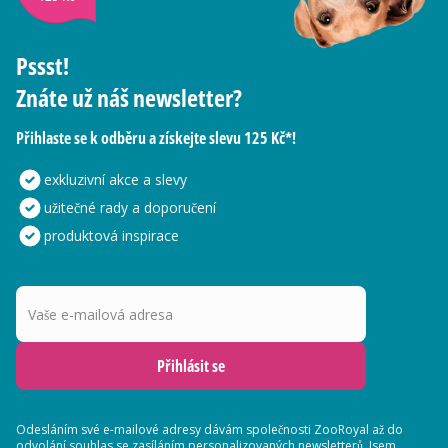
Pssst!
Znáte už náš newsletter?
Přihlaste se k odběru a získejte slevu 125 Kč*!
exkluzivní akce a slevy
užitečné rady a doporučení
produktová inspirace
Vaše e-mailová adresa
Přihlásit se
Odesláním své e-mailové adresy dávám společnosti ZooRoyal až do
odvolání souhlas se zasíláním
personalizovaných newsletterů
. Jsem