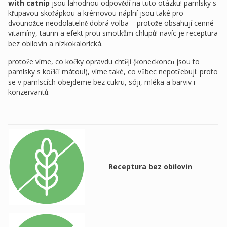
with catnip
jsou lahodnou odpovědí na tuto otázku! pamlsky s
křupavou skořápkou a krémovou náplní jsou také pro
dvounožce neodolatelně dobrá volba – protože obsahují cenné
vitamíny, taurin a efekt proti smotkům chlupů! navíc je receptura
bez obilovin a nízkokalorická.
protože víme, co kočky opravdu chtějí (koneckonců jsou to
pamlsky s kočičí mátou!), víme také, co vůbec nepotřebují: proto
se v pamlscích obejdeme bez cukru, sóji, mléka a barviv i
konzervantů.
Receptura bez obilovin