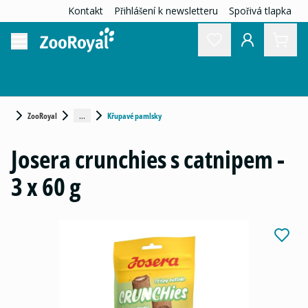
Kontakt
Přihlášení k newsletteru
Spořivá tlapka
...
ZooRoyal
Křupavé pamlsky
Josera crunchies s catnipem -
3 x 60 g