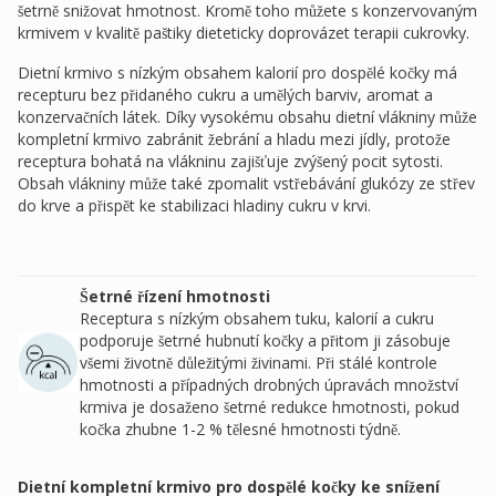
šetrně snižovat hmotnost. Kromě toho můžete s konzervovaným
krmivem v kvalitě paštiky dieteticky doprovázet terapii cukrovky.
Dietní krmivo s nízkým obsahem kalorií pro dospělé kočky má
recepturu bez přidaného cukru a umělých barviv, aromat a
konzervačních látek. Díky vysokému obsahu dietní vlákniny může
kompletní krmivo zabránit žebrání a hladu mezi jídly, protože
receptura bohatá na vlákninu zajišťuje zvýšený pocit sytosti.
Obsah vlákniny může také zpomalit vstřebávání glukózy ze střev
do krve a přispět ke stabilizaci hladiny cukru v krvi.
Šetrné řízení hmotnosti
Receptura s nízkým obsahem tuku, kalorií a cukru
podporuje šetrné hubnutí kočky a přitom ji zásobuje
všemi životně důležitými živinami. Při stálé kontrole
hmotnosti a případných drobných úpravách množství
krmiva je dosaženo šetrné redukce hmotnosti, pokud
kočka zhubne 1-2 % tělesné hmotnosti týdně.
Dietní kompletní krmivo pro dospělé kočky ke snížení