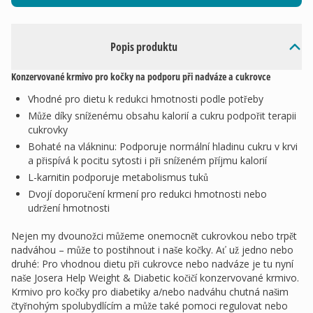
Popis produktu
Konzervované krmivo pro kočky na podporu při nadváze a cukrovce
Vhodné pro dietu k redukci hmotnosti podle potřeby
Může díky sníženému obsahu kalorií a cukru podpořit terapii
cukrovky
Bohaté na vlákninu: Podporuje normální hladinu cukru v krvi
a přispívá k pocitu sytosti i při sníženém příjmu kalorií
L-karnitin podporuje metabolismus tuků
Dvojí doporučení krmení pro redukci hmotnosti nebo
udržení hmotnosti
Nejen my dvounožci můžeme onemocnět cukrovkou nebo trpět
nadváhou – může to postihnout i naše kočky. Ať už jedno nebo
druhé: Pro vhodnou dietu při cukrovce nebo nadváze je tu nyní
naše Josera Help Weight & Diabetic kočičí konzervované krmivo.
Krmivo pro kočky pro diabetiky a/nebo nadváhu chutná našim
čtyřnohým spolubydlícím a může také pomoci regulovat nebo