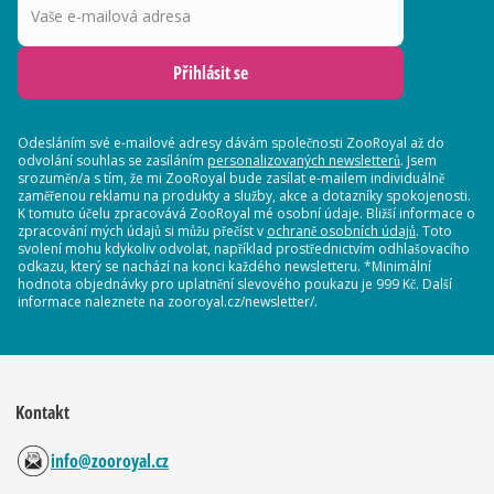
Přihlásit se
Odesláním své e-mailové adresy dávám společnosti ZooRoyal až do
odvolání souhlas se zasíláním
personalizovaných newsletterů
. Jsem
srozuměn/a s tím, že mi ZooRoyal bude zasílat e-mailem individuálně
zaměřenou reklamu na produkty a služby, akce a dotazníky spokojenosti.
K tomuto účelu zpracovává ZooRoyal mé osobní údaje. Bližší informace o
zpracování mých údajů si můžu přečíst v
ochraně osobních údajů
. Toto
svolení mohu kdykoliv odvolat, například prostřednictvím odhlašovacího
odkazu, který se nachází na konci každého newsletteru. *Minimální
hodnota objednávky pro uplatnění slevového poukazu je 999 Kč. Další
informace naleznete na zooroyal.cz/newsletter/.
Kontakt
info@zooroyal.cz