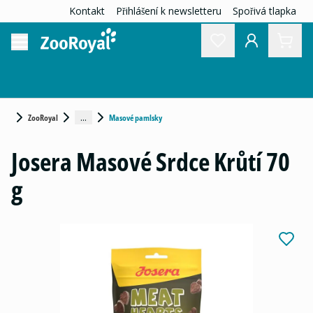
Kontakt
Přihlášení k newsletteru
Spořivá tlapka
...
ZooRoyal
Masové pamlsky
Josera Masové Srdce Krůtí 70
g