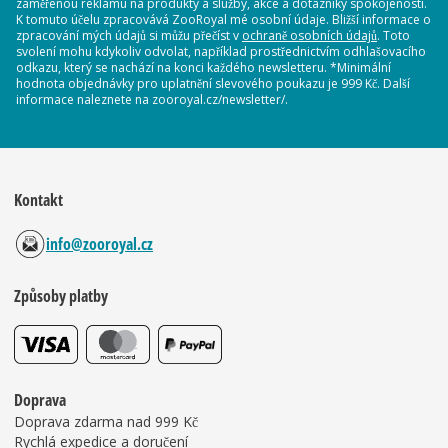
zaměřenou reklamu na produkty a služby, akce a dotazníky spokojenosti.
K tomuto účelu zpracovává ZooRoyal mé osobní údaje. Bližší informace o
zpracování mých údajů si můžu přečíst v
ochraně osobních údajů
. Toto
svolení mohu kdykoliv odvolat, například prostřednictvím odhlašovacího
odkazu, který se nachází na konci každého newsletteru. *Minimální
hodnota objednávky pro uplatnění slevového poukazu je 999 Kč. Další
informace naleznete na zooroyal.cz/newsletter/.
Kontakt
info@zooroyal.cz
Způsoby platby
Doprava
Doprava zdarma nad 999 Kč
Rychlá expedice a doručení