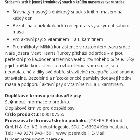
Srdcem k srdci: Jemný tréninkový snack s krůtím masem ve tvaru srdce
Šťavnatý masový tréninkový snack s krůtím masem na
každý den
Bezobilná a nízkokalorická receptura s vysokým obsahem
masa
Pro aktivní psy: S vitamínem E a L-karnitinem
Pro měkkoty: Měkká konzistence v roztomilém tvaru srdce
Naše Josera Meat Hearts Turkey přichází od srdce – a jsou
perfektní pro každodenní trénink vašeho čtyřnohého přítele. Díky
jejich měkké konzistenci a roztomilému tvaru srdce jsou
neodolatelné a díky své dobře stravitelné receptuře také snadno
stravitelné. Bezobilné a nízkokalorické pamlsky dodávají hodně
masa a podporují aktivní psy s vitamínem E a L-karnitinem.
Doplňkové krmivo pro dospělé psy
St�hnout informace o produktu
Doplňkové krmivo pro dospělé psy
Číslo produktu:
1000107565
Provozovatel krmivářského podniku
:
JOSERA Petfood
GmbH & Co. KG, Industriegebiet Süd, D-63924 Kleinheubach,
Tel.: +49 9371 940-150 | www.josera.de | E-Mail:
kundenbetreuung@josera.de