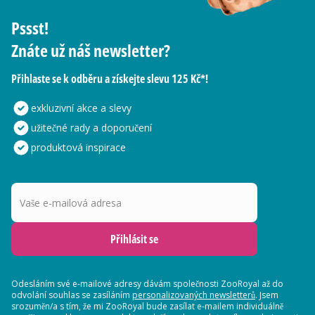
Pssst!
Znáte už náš newsletter?
Přihlaste se k odběru a získejte slevu 125 Kč*!
exkluzivní akce a slevy
užitečné rady a doporučení
produktová inspirace
Vaše e-mailová adresa
Přihlásit se
Odesláním své e-mailové adresy dávám společnosti ZooRoyal až do
odvolání souhlas se zasíláním
personalizovaných newsletterů
. Jsem
srozuměn/a s tím, že mi ZooRoyal bude zasílat e-mailem individuálně