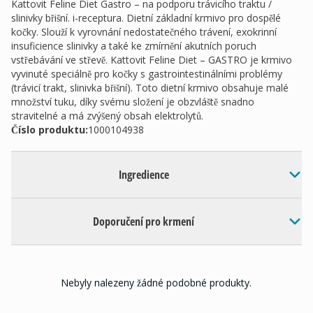
Kattovit Feline Diet Gastro – na podporu trávicího traktu /
slinivky břišní. i-receptura. Dietní základní krmivo pro dospělé
kočky. Slouží k vyrovnání nedostatečného trávení, exokrinní
insuficience slinivky a také ke zmírnění akutních poruch
vstřebávání ve střevě. Kattovit Feline Diet – GASTRO je krmivo
vyvinuté speciálně pro kočky s gastrointestinálními problémy
(trávicí trakt, slinivka břišní). Toto dietní krmivo obsahuje malé
množství tuku, díky svému složení je obzvláště snadno
stravitelné a má zvýšený obsah elektrolytů.
Číslo produktu:
1000104938
Ingredience
Doporučení pro krmení
Nebyly nalezeny žádné podobné produkty.