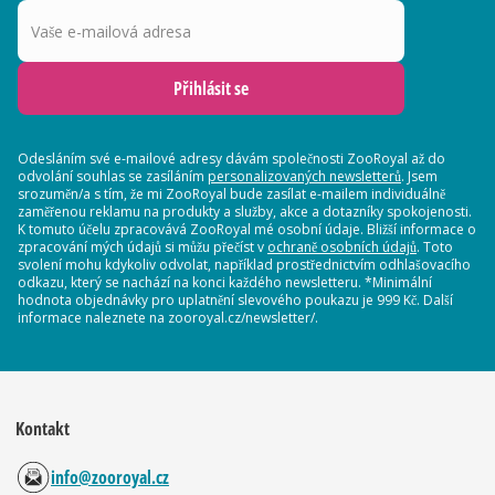
Vaše e-mailová adresa
Přihlásit se
Odesláním své e-mailové adresy dávám společnosti ZooRoyal až do
odvolání souhlas se zasíláním
personalizovaných newsletterů
. Jsem
srozuměn/a s tím, že mi ZooRoyal bude zasílat e-mailem individuálně
zaměřenou reklamu na produkty a služby, akce a dotazníky spokojenosti.
K tomuto účelu zpracovává ZooRoyal mé osobní údaje. Bližší informace o
zpracování mých údajů si můžu přečíst v
ochraně osobních údajů
. Toto
svolení mohu kdykoliv odvolat, například prostřednictvím odhlašovacího
odkazu, který se nachází na konci každého newsletteru. *Minimální
hodnota objednávky pro uplatnění slevového poukazu je 999 Kč. Další
informace naleznete na zooroyal.cz/newsletter/.
Kontakt
info@zooroyal.cz