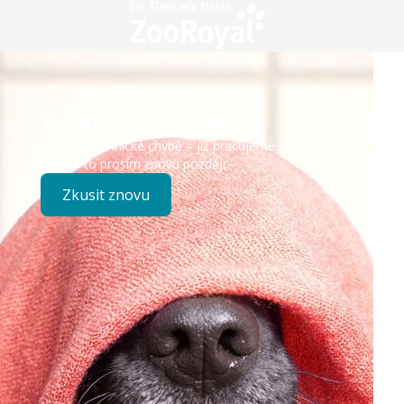
Technický problém
Došlo k technické chybě – již pracujeme na opravě.
Zkuste to prosím znovu později.
Zkusit znovu