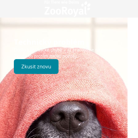
Technický problém
Došlo k technické chybě – již pracujeme na opravě.
Zkuste to prosím znovu později.
Zkusit znovu