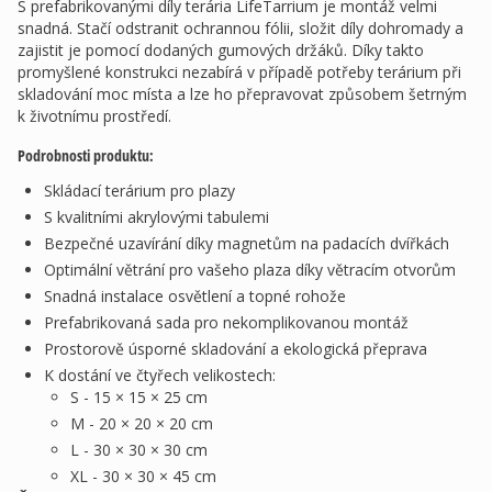
S prefabrikovanými díly terária LifeTarrium je montáž velmi
snadná. Stačí odstranit ochrannou fólii, složit díly dohromady a
zajistit je pomocí dodaných gumových držáků. Díky takto
promyšlené konstrukci nezabírá v případě potřeby terárium při
skladování moc místa a lze ho přepravovat způsobem šetrným
k životnímu prostředí.
Podrobnosti produktu:
Skládací terárium pro plazy
S kvalitními akrylovými tabulemi
Bezpečné uzavírání díky magnetům na padacích dvířkách
Optimální větrání pro vašeho plaza díky větracím otvorům
Snadná instalace osvětlení a topné rohože
Prefabrikovaná sada pro nekomplikovanou montáž
Prostorově úsporné skladování a ekologická přeprava
K dostání ve čtyřech velikostech:
S - 15 × 15 × 25 cm
M - 20 × 20 × 20 cm
L - 30 × 30 × 30 cm
XL - 30 × 30 × 45 cm