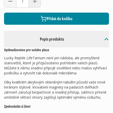
Přidat do košíku
Popis produktu
Optimalizováno pro vašeho plaza
Lucky Reptile LifeTarrium není jen nádoba, ale promyšlené
stanoviště, které je přizpůsobeno potřebám vašich plazů.
Můžete k němu snadno připojit osvětlení nebo malou vyhřívací
podložku a vytvořit tak dokonalé mikroklima.
Díky kvalitním akrylovým skleněným tabulím působí vaše nové
terárium stylově. Inovativní magnety na padacích dvířkách
zároveň zaručují bezpečnost a snadný přístup, zatímco přesně
umístěné větrací otvory zajišťují optimální výměnu vzduchu.
Zjednodušte si život