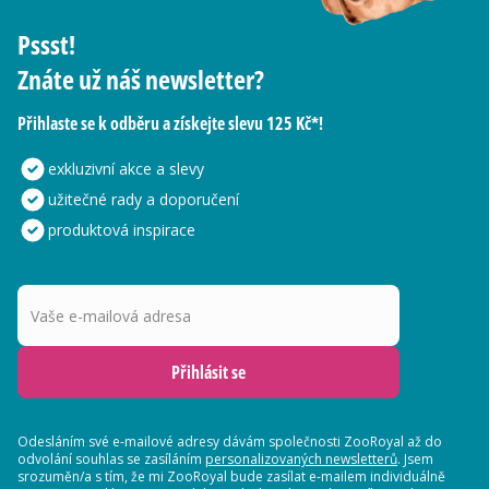
Pssst!
Znáte už náš newsletter?
Přihlaste se k odběru a získejte slevu 125 Kč*!
exkluzivní akce a slevy
užitečné rady a doporučení
produktová inspirace
Vaše e-mailová adresa
Přihlásit se
Odesláním své e-mailové adresy dávám společnosti ZooRoyal až do
odvolání souhlas se zasíláním
personalizovaných newsletterů
. Jsem
srozuměn/a s tím, že mi ZooRoyal bude zasílat e-mailem individuálně