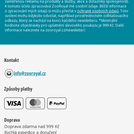
zaměřenou reklamu na produkty a služby, akce a dotazníky spokojenosti.
K tomuto účelu zpracovává ZooRoyal mé osobní údaje. Bližší informace
o zpracování mých údajů si můžu přečíst v
ochraně osobních údajů
. Toto
svolení mohu kdykoliv odvolat, například prostřednictvím odhlašovacího
odkazu, který se nachází na konci každého newsletteru. *Minimální
hodnota objednávky pro uplatnění slevového poukazu je 999 Kč. Další
informace naleznete na zooroyal.cz/newsletter/.
Kontakt
info@zooroyal.cz
Způsoby platby
Doprava
Doprava zdarma nad 999 Kč
Rychlá expedice a doručení