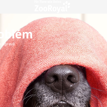
roblém
a opravě.