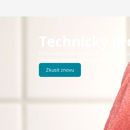
Technický p
Došlo k technické chybě – již pracujeme n
Zkuste to prosím znovu později.
Zkusit znovu