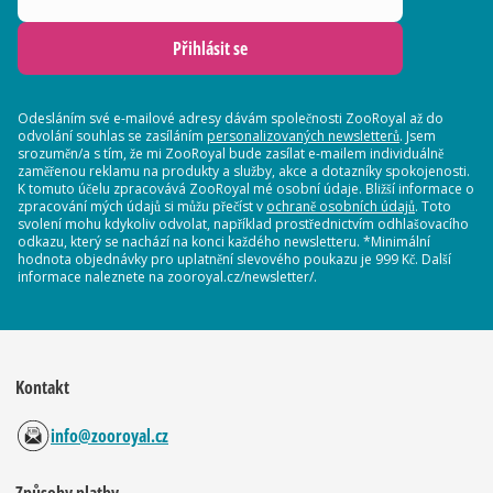
Přihlásit se
Odesláním své e-mailové adresy dávám společnosti ZooRoyal až do
odvolání souhlas se zasíláním
personalizovaných newsletterů
. Jsem
srozuměn/a s tím, že mi ZooRoyal bude zasílat e-mailem individuálně
zaměřenou reklamu na produkty a služby, akce a dotazníky spokojenosti.
K tomuto účelu zpracovává ZooRoyal mé osobní údaje. Bližší informace o
zpracování mých údajů si můžu přečíst v
ochraně osobních údajů
. Toto
svolení mohu kdykoliv odvolat, například prostřednictvím odhlašovacího
odkazu, který se nachází na konci každého newsletteru. *Minimální
hodnota objednávky pro uplatnění slevového poukazu je 999 Kč. Další
informace naleznete na zooroyal.cz/newsletter/.
Kontakt
info@zooroyal.cz