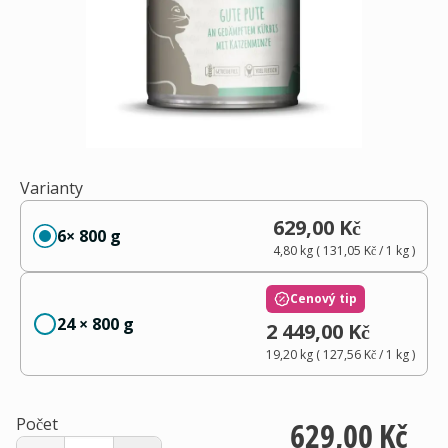
Varianty
629,00 Kč
6× 800 g
4,80 kg
(
131,05 Kč
/ 1
kg
)
Cenový tip
24 × 800 g
2 449,00 Kč
19,20 kg
(
127,56 Kč
/ 1
kg
)
Počet
629,00 Kč