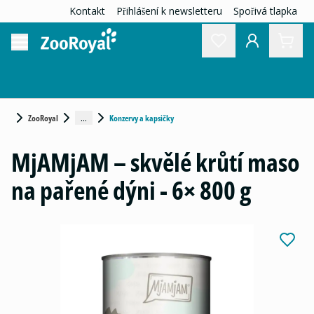
Kontakt
Přihlášení k newsletteru
Spořivá tlapka
...
ZooRoyal
Konzervy a kapsičky
MjAMjAM – skvělé krůtí maso
na pařené dýni - 6× 800 g