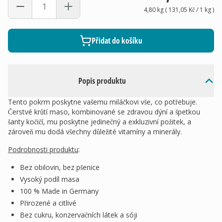
4,80 kg
(
131,05 Kč
/ 1
kg
)
Přidat do košíku
Popis produktu
Tento pokrm poskytne vašemu miláčkovi vše, co potřebuje.
Čerstvé krůtí maso, kombinované se zdravou dýní a špetkou
šanty kočičí, mu poskytne jedinečný a exkluzivní požitek, a
zároveň mu dodá všechny důležité vitamíny a minerály.
Podrobnosti produktu
:
Bez obilovin, bez pšenice
Vysoký podíl masa
100 % Made in Germany
Přirozené a citlivé
Bez cukru, konzervačních látek a sóji