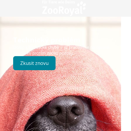
Technický problém
Došlo k technické chybě – již pracujeme na opravě.
Zkuste to prosím znovu později.
Zkusit znovu