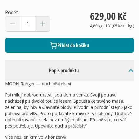
Počet
629,00 Kč
4,80 kg
(
131,05 Kč
/ 1
kg
)
Přidat do košíku
Popis produktu
MOON Ranger — duch přátelství
Psi milují dobrodružství. Jsou doma venku. Svoji potravu
nacházejí při divoké toulce lesem. Spousta čerstvého masa,
zelenina, bylinky a šťavnaté plody. Původní a přírodní stejně jako
potrava pro vlky. Proto podáváte krmivo z ryzí přírody. Druhově
optimalizované, zcela bez umělých přísad. Přesně víte, co váš
pes potřebuje. Upevněte ducha přátelství.
Více než jen krmivo v konzervě