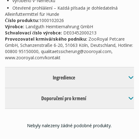
vyrobeno v°Německu
Otevřené prohlášení – Každá přísada je dohledatelná
Alleinfuttermittel für Hunde
Číslo produktu:
1000102026
Výrobce
:
Landguth Heimtiernahrung GmbH
Schvalovací číslo výrobce
:
DE03452000213
Provozovatel krmivářského podniku
:
ZooRoyal Petcare
GmbH, Schanzenstraße 6-20, 51063 Köln, Deutschland, Hotline:
00800 95150000,
qualitaetssicherung@zooroyal.com
,
www.zooroyal.com/kontakt
Ingredience
Doporučení pro krmení
Nebyly nalezeny žádné podobné produkty.