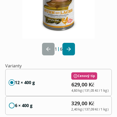
1
6
Varianty
Cenový tip
12 × 400 g
629,00 Kč
4,80 kg
(
131,05 Kč
/ 1
kg
)
329,00 Kč
6 × 400 g
2,40 kg
(
137,09 Kč
/ 1
kg
)