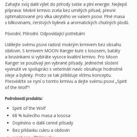
Zahajte svůj další výlet do přírody svěže a plní energie. Nejlepší
příprava: Mokré krmivo zcela bez umělých přísad, přesně
optimalizované pro vlka ukrytého ve vašem psovi. Plné masa
s bílkovinami, čerstvých bylinek a aromatických chutných plodů.
Původní. Přírodní. Odpovídající potřebám
Udělejte svému psovi radost mokrým krmivem bez obsahu
obilovin. S krmivem MOON Ranger kuře s lososem, batáty
a brusinkami si vybíráte vysoce kvalitní krmivo. Pro Moon
Ranger se používají jen vybrané přísady. Jedinečné složení
vyvinuté ve spolupráci s veterináři navíc obsahuje hodnotné
oleje a bylinky. Proto se tak přibližuje vlčímu konceptu.
Přesvědčte se nyní o tomto krmivu a dejte svému psovi „Spirit
of the Wolf“!
Podrobnosti produktu:
Spirit of the Wolf
68 % kuřecího masa a lososa
Doplněno o další cenné přísady
Bez přídavku cukru a obilovin