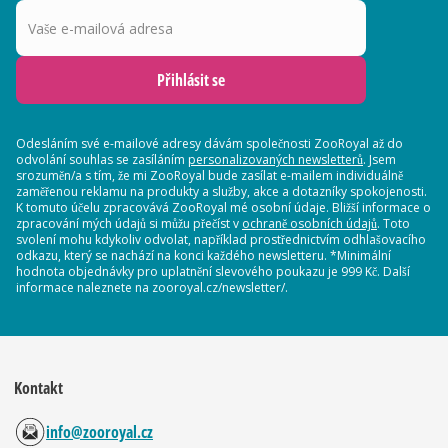
Vaše e-mailová adresa
Přihlásit se
Odesláním své e-mailové adresy dávám společnosti ZooRoyal až do
odvolání souhlas se zasíláním
personalizovaných newsletterů
. Jsem
srozuměn/a s tím, že mi ZooRoyal bude zasílat e-mailem individuálně
zaměřenou reklamu na produkty a služby, akce a dotazníky spokojenosti.
K tomuto účelu zpracovává ZooRoyal mé osobní údaje. Bližší informace o
zpracování mých údajů si můžu přečíst v
ochraně osobních údajů
. Toto
svolení mohu kdykoliv odvolat, například prostřednictvím odhlašovacího
odkazu, který se nachází na konci každého newsletteru. *Minimální
hodnota objednávky pro uplatnění slevového poukazu je 999 Kč. Další
informace naleznete na zooroyal.cz/newsletter/.
Kontakt
info@zooroyal.cz