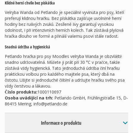
Klidné herní chvíle bez pískátka
Velryba Wanda od Petlando je speciálně vyvinuta pro psy, kteří
preferují klidnou hračku. Bez pískátka zajišťuje uvolněné herní
hodiny bez rušivých zvuků. Zesílené švy garantují vysokou
odolnost, i při intenzivních herních kolech. Tak zůstává plyšová
hračka dlouho ve formě a přináší vašemu psovi stále radost.
Snadná údržba a hygienická
Petlando hračka pro psy Moodles velryba Wanda je obzvláště
snadno udržovatelná. Můžete ji prát při 30 °C v pračce, takže
zůstává vždy hygienická. Tato jednoduchá údržba činí hračku
praktickou volbou pro každého majitele psa, který dbá na
čistotu. Užijte si jednoduché čištění a udržujte hračku svého psa
vždy čerstvou a lákavou.
Číslo produktu:
1000110697
Osoba uvádějící na trh
:
Petlando GmbH, Frühlingstraße 15, D-
86415 Mering,
info@petlando.de
Informace o produktu