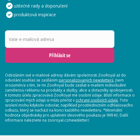
užitečné rady a doporučení
produktová inspirace
Vaše e-mailová adresa
Přihlásit se
Odesláním své e-mailové adresy dávám společnosti ZooRoyal až do
odvolání souhlas se zasíláním
personalizovaných newsletterů
. Jsem
srozuměn/a s tím, že mi ZooRoyal bude zasílat e-mailem individuálně
zaměřenou reklamu na produkty a služby, akce a dotazníky spokojenosti.
K tomuto účelu zpracovává ZooRoyal mé osobní údaje. Bližší informace o
zpracování mých údajů si můžu přečíst v
ochraně osobních údajů
. Toto
svolení mohu kdykoliv odvolat, například prostřednictvím odhlašovacího
odkazu, který se nachází na konci každého newsletteru. *Minimální
hodnota objednávky pro uplatnění slevového poukazu je 999 Kč. Další
informace naleznete na zooroyal.cz/newsletter/.