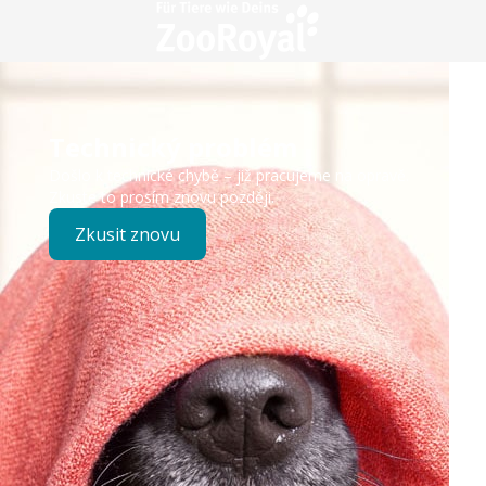
Technický problém
Došlo k technické chybě – již pracujeme na opravě.
Zkuste to prosím znovu později.
Zkusit znovu