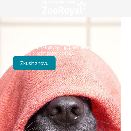
Technický problém
Došlo k technické chybě – již pracujeme na opravě.
Zkuste to prosím znovu později.
Zkusit znovu