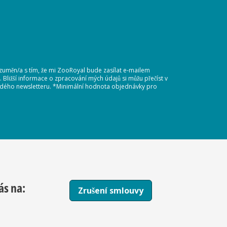
ozuměn/a s tím, že mi ZooRoyal bude zasílat e-mailem
Bližší informace o zpracování mých údajů si můžu přečíst v
každého newsletteru. *Minimální hodnota objednávky pro
ás na:
Zrušení smlouvy