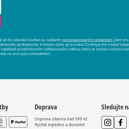
 až do odvolání souhlas se zasíláním
personalizovaných newsletterů
. Jsem sr
 dotazníky spokojenosti. K tomuto účelu zpracovává ZooRoyal mé osobní údaje. 
, například prostřednictvím odhlašovacího odkazu, který se nachází na konci 
nete na zooroyal.cz/newsletter/.
tby
Doprava
Sledujte n
Doprava zdarma nad 999 Kč
Rychlá expedice a doručení