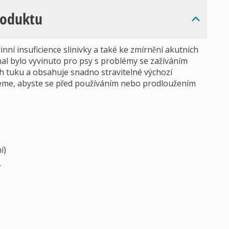
roduktu
nní insuficience slinivky a také ke zmírnění akutních
inal bylo vyvinuto pro psy s problémy se zažíváním
sah tuku a obsahuje snadno stravitelné výchozí
jeme, abyste se před používáním nebo prodloužením
í)
.