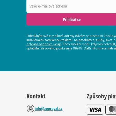
Přihlásit se
Odesláním své e-mailové adresy dávám společnosti ZooRoyal
individuálně zaměřenou reklamu na produkty a služby, akce a
ochraně osobních údajů
. Toto svolení mohu kdykoliv odvolat
uplatnění slevového poukazu je 999 Kč. Další informace nalez
Kontakt
Způsoby pla
info@zooroyal.cz