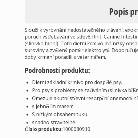
Popis p
Slouží k vyrovnání nedostatečného trávení, exokri
poruch vstřebávání ve střevě. Rinti Canine Intest
(slinivka břišní). Toto dietní krmivo má nízký ob
suroviny a zvýšený poměr elektrolytů. Doporuču
doby krmení poradili s veterinářem.
Podrobnosti produktu:
Dietní základní krmivo pro dospělé psy.
Pro psy s problémy se zažíváním (slinivka břišn
Omezuje akutní střevní resorpční onemocnění
s jehněčím masem
S nízkým obsahem tuku
snadno stravitelné
Číslo produktu:
1000080910