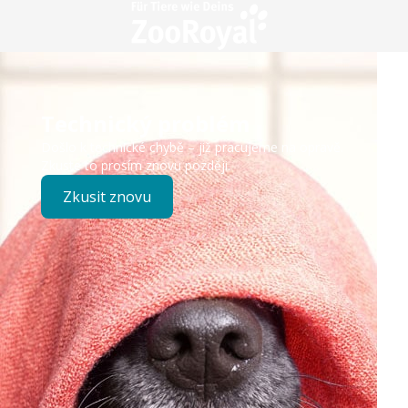
Technický problém
Došlo k technické chybě – již pracujeme na opravě.
Zkuste to prosím znovu později.
Zkusit znovu