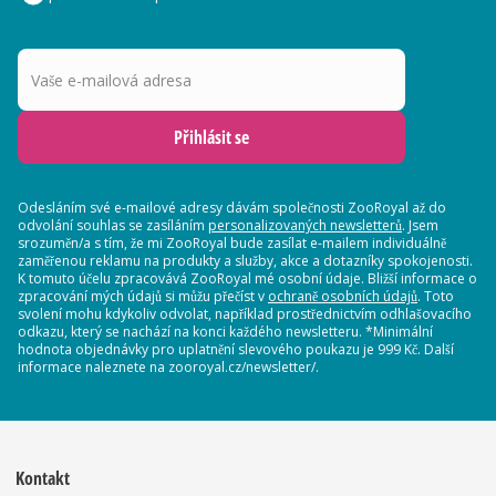
Vaše e-mailová adresa
Přihlásit se
Odesláním své e-mailové adresy dávám společnosti ZooRoyal až do
odvolání souhlas se zasíláním
personalizovaných newsletterů
. Jsem
srozuměn/a s tím, že mi ZooRoyal bude zasílat e-mailem individuálně
zaměřenou reklamu na produkty a služby, akce a dotazníky spokojenosti.
K tomuto účelu zpracovává ZooRoyal mé osobní údaje. Bližší informace o
zpracování mých údajů si můžu přečíst v
ochraně osobních údajů
. Toto
svolení mohu kdykoliv odvolat, například prostřednictvím odhlašovacího
odkazu, který se nachází na konci každého newsletteru. *Minimální
hodnota objednávky pro uplatnění slevového poukazu je 999 Kč. Další
informace naleznete na zooroyal.cz/newsletter/.
Kontakt