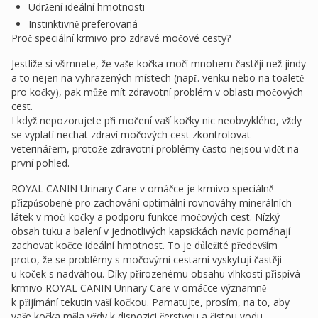
Udržení ideální hmotnosti
Instinktivně preferovaná
Proč speciální krmivo pro zdravé močové cesty?
Jestliže si všimnete, že vaše kočka močí mnohem častěji než jindy
a to nejen na vyhrazených místech (např. venku nebo na toaletě
pro kočky), pak může mít zdravotní problém v oblasti močových
cest.
I když nepozorujete při močení vaší kočky nic neobvyklého, vždy
se vyplatí nechat zdraví močových cest zkontrolovat
veterinářem, protože zdravotní problémy často nejsou vidět na
první pohled.
ROYAL CANIN Urinary Care v omáčce je krmivo speciálně
přizpůsobené pro zachování optimální rovnováhy minerálních
látek v moči kočky a podporu funkce močových cest. Nízký
obsah tuku a balení v jednotlivých kapsičkách navíc pomáhají
zachovat kočce ideální hmotnost. To je důležité především
proto, že se problémy s močovými cestami vyskytují častěji
u koček s nadváhou. Díky přirozenému obsahu vlhkosti přispívá
krmivo ROYAL CANIN Urinary Care v omáčce významně
k přijímání tekutin vaší kočkou. Pamatujte, prosím, na to, aby
vaše kočka měla vždy k dispozici čerstvou a čistou vodu.