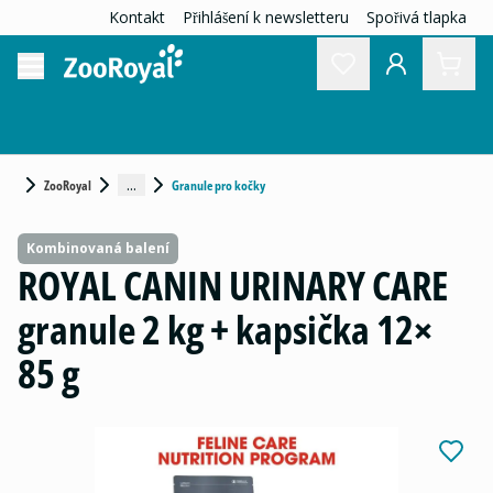
Kontakt
Přihlášení k newsletteru
Spořivá tlapka
...
ZooRoyal
Granule pro kočky
Kombinovaná balení
ROYAL CANIN URINARY CARE
granule 2 kg + kapsička 12×
85 g