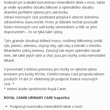
hodnotě pH a ideální koncentraci minerálních látek v moči, takže
je vedle vysokého obsahu bílkovin a optimálního obsahu
vitamínů perfektní výživou pro vaši kočku.
Zdraví močových cest podstatně přispívá k obecně dobrému
zdravotnímu stavu koček. Proto je důležité nechat posoudit
funkci močových cest vaší kočky veterinářem a řídit se jeho
doporučením – to se týká také výživy.
Tyto granule obsahují drůbeží maso, rostlinný bílkovinný izolát,
rýži, pšenici, zeleninu, sójový olej, rybí olej a extrakt z měsíčku
lékařského (zdroj luteinu). Zaručují tak nejen optimální obsah
živin, ale také jejich vůně a chuť jsou pro kočky zcela mimořádně
lákavé.
V porovnání s běžnou potravou pro kočky se výlučná výživa
krmivem pro kočky ROYAL CANIN Urinary Care projevila během
pouhých 10 dní 2× efektivněji při podpoře funkce močových
cest. *
* Interní studie společnosti Royal Canin
ROYAL CANIN URINARY CARE kapsička
Podporují rovnováhu minerálních látek v moči