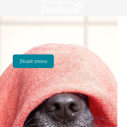
Technický problém
Došlo k technické chybě – již pracujeme na opravě.
Zkuste to prosím znovu později.
Zkusit znovu