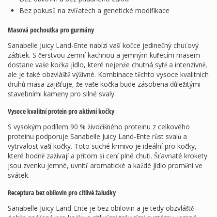
Bez pokusů na zvířatech a genetické modifikace
Masová pochoutka pro gurmány
Sanabelle Juicy Land-Ente nabízí vaší kočce jedinečný chuťový
zážitek. S čerstvou zemní kachnou a jemným kuřecím masem
dostane vaše kočka jídlo, které nejenže chutná sytě a intenzivně,
ale je také obzvláště výživné. Kombinace těchto vysoce kvalitních
druhů masa zajišťuje, že vaše kočka bude zásobena důležitými
stavebními kameny pro silné svaly.
Vysoce kvalitní protein pro aktivní kočky
S vysokým podílem 90 % živočišného proteinu z celkového
proteinu podporuje Sanabelle Juicy Land-Ente růst svalů a
vytrvalost vaší kočky. Toto suché krmivo je ideální pro kočky,
které hodně zažívají a přitom si cení plné chuti. Šťavnaté krokety
jsou zvenku jemné, uvnitř aromatické a každé jídlo promění ve
svátek.
Receptura bez obilovin pro citlivé žaludky
Sanabelle Juicy Land-Ente je bez obilovin a je tedy obzvláště