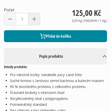
Počet
125,00 Kč
0,25 kg
(
500,00 Kč
/ 1
kg
)
Přidat do košíku
Popis produktu
Detaily produktu:
Pro náročné kočky: Sanabelle Juicy Land-Ente
Suché krmivo s čerstvou zemní kachnou a kuřecím masem
90 % živočišného proteinu z celkového proteinu
Šťavnaté krokety s intenzivní chutí
Recyklovatelný obal z polypropylenu
Potravinářský standard
Bez obilovin a bez přidaného cukru