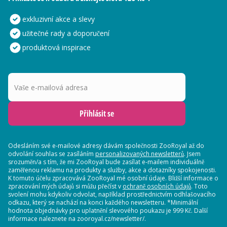
exkluzivní akce a slevy
užitečné rady a doporučení
produktová inspirace
Vaše e-mailová adresa
Přihlásit se
Odesláním své e-mailové adresy dávám společnosti ZooRoyal až do
odvolání souhlas se zasíláním
personalizovaných newsletterů
. Jsem
srozuměn/a s tím, že mi ZooRoyal bude zasílat e-mailem individuálně
zaměřenou reklamu na produkty a služby, akce a dotazníky spokojenosti.
K tomuto účelu zpracovává ZooRoyal mé osobní údaje. Bližší informace o
zpracování mých údajů si můžu přečíst v
ochraně osobních údajů
. Toto
svolení mohu kdykoliv odvolat, například prostřednictvím odhlašovacího
odkazu, který se nachází na konci každého newsletteru. *Minimální
hodnota objednávky pro uplatnění slevového poukazu je 999 Kč. Další
informace naleznete na zooroyal.cz/newsletter/.