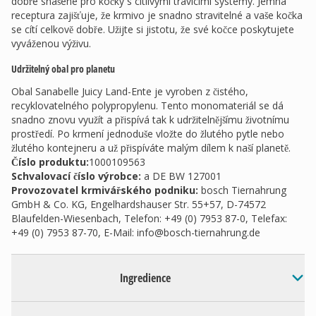
dobře snášené pro kočky s citlivými trávicími systémy. Jemná
receptura zajišťuje, že krmivo je snadno stravitelné a vaše kočka
se cítí celkově dobře. Užijte si jistotu, že své kočce poskytujete
vyváženou výživu.
Udržitelný obal pro planetu
Obal Sanabelle Juicy Land-Ente je vyroben z čistého,
recyklovatelného polypropylenu. Tento monomateriál se dá
snadno znovu využít a přispívá tak k udržitelnějšímu životnímu
prostředí. Po krmení jednoduše vložte do žlutého pytle nebo
žlutého kontejneru a už přispíváte malým dílem k naší planetě.
Číslo produktu:
1000109563
Schvalovací číslo výrobce
:
a DE BW 127001
Provozovatel krmivářského podniku
:
bosch Tiernahrung
GmbH & Co. KG, Engelhardshauser Str. 55+57, D-74572
Blaufelden-Wiesenbach, Telefon: +49 (0) 7953 87-0, Telefax:
+49 (0) 7953 87-70, E-Mail:
info@bosch-tiernahrung.de
Ingredience