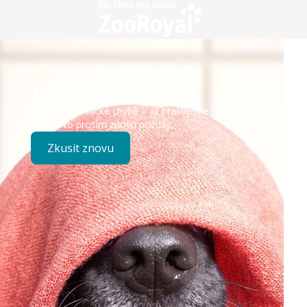
Technický problém
Došlo k technické chybě – již pracujeme na opravě.
Zkuste to prosím znovu později.
Zkusit znovu