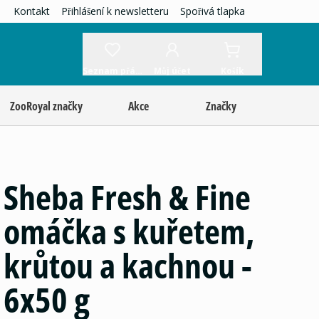
Kontakt
Přihlášení k newsletteru
Spořivá tlapka
Seznam přání
Můj účet
Košík
ZooRoyal značky
Akce
Značky
Sheba Fresh & Fine
omáčka s kuřetem,
krůtou a kachnou -
6x50 g