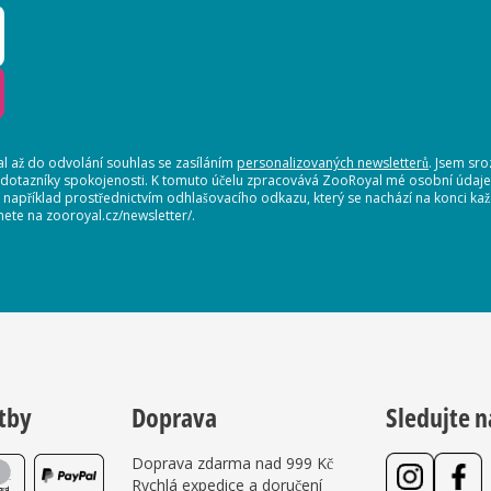
 až do odvolání souhlas se zasíláním
personalizovaných newsletterů
. Jsem sr
 dotazníky spokojenosti. K tomuto účelu zpracovává ZooRoyal mé osobní údaje. 
, například prostřednictvím odhlašovacího odkazu, který se nachází na konci 
nete na zooroyal.cz/newsletter/.
tby
Doprava
Sledujte n
Doprava zdarma nad 999 Kč
Rychlá expedice a doručení