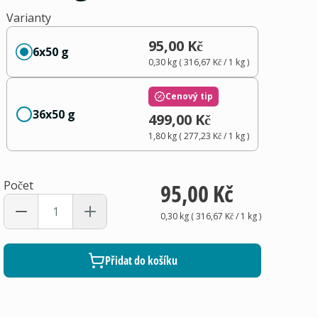
Varianty
95,00 Kč
6x50 g
0,30 kg
(
316,67 Kč
/ 1
kg
)
Cenový tip
36x50 g
499,00 Kč
1,80 kg
(
277,23 Kč
/ 1
kg
)
Počet
95,00 Kč
0,30 kg
(
316,67 Kč
/ 1
kg
)
Přidat do košíku