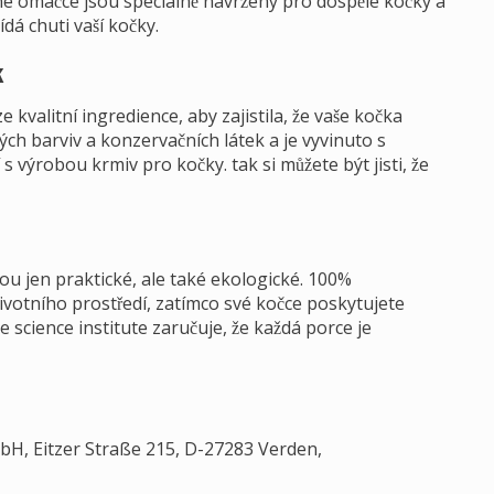
é omáčce jsou speciálně navrženy pro dospělé kočky a
dá chuti vaší kočky.
k
 kvalitní ingredience, aby zajistila, že vaše kočka
ých barviv a konzervačních látek a je vyvinuto s
s výrobou krmiv pro kočky. tak si můžete být jisti, že
ou jen praktické, ale také ekologické. 100%
ivotního prostředí, zatímco své kočce poskytujete
e science institute zaručuje, že každá porce je
H, Eitzer Straße 215, D-27283 Verden,