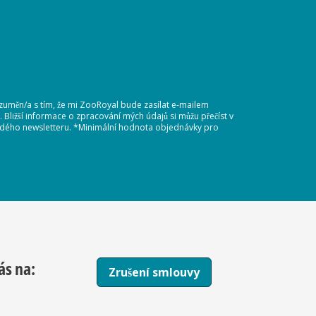
ozuměn/a s tím, že mi ZooRoyal bude zasílat e-mailem
Bližší informace o zpracování mých údajů si můžu přečíst v
každého newsletteru. *Minimální hodnota objednávky pro
ás na:
Zrušení smlouvy