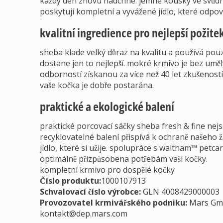
každý den znovu nadchne. jemné kousky ve svůdn
poskytují kompletní a vyvážené jídlo, které odpoví
kvalitní ingredience pro nejlepší požite
sheba klade velký důraz na kvalitu a používá pouze
dostane jen to nejlepší. mokré krmivo je bez uměl
odborností získanou za více než 40 let zkušeností 
vaše kočka je dobře postarána.
praktické a ekologické balení
praktické porcovací sáčky sheba fresh & fine nejs
recyklovatelné balení přispívá k ochraně našeho ž
jídlo, které si užije. spolupráce s waltham™ petcar
optimálně přizpůsobena potřebám vaší kočky.
kompletní krmivo pro dospělé kočky
Číslo produktu:
1000107913
Schvalovací číslo výrobce
:
GLN 4008429000003
Provozovatel krmivářského podniku
:
Mars Gmb
kontakt@dep.mars.com