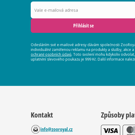
Vaše e-mailová adresa
Přihlásit se
Odesláním své e-mailové adresy dávám společnosti ZooRoyal
individuálně zaměřenou reklamu na produkty a služby, akce a
ochraně osobních údajů
. Toto svolení mohu kdykoliv odvolat
uplatnění slevového poukazu je 999 Kč. Další informace nalez
Kontakt
Způsoby pla
info@zooroyal.cz